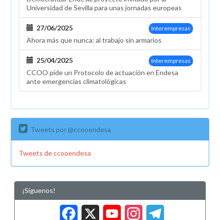
Universidad de Sevilla para unas jornadas europeas
27/06/2025
Interempresas
Ahora más que nunca: al trabajo sin armarios
25/04/2025
Interempresas
CCOO pide un Protocolo de actuación en Endesa
ante emergencias climatológicas
Tweets por @ccooendesa
Tweets de ccooendesa
¡Síguenos!
Facebook
X
YouTub
Insta
Tele