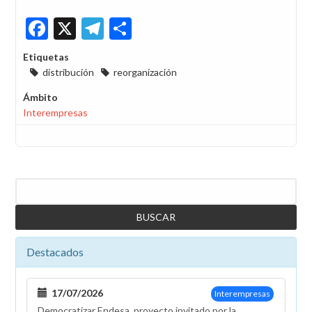
Facebook
X
Telegram
Share
Etiquetas
distribución
reorganización
Ámbito
Interempresas
Buscar
Destacados
17/07/2026
Interempresas
Democratizar Endesa, proyecto invitado por la