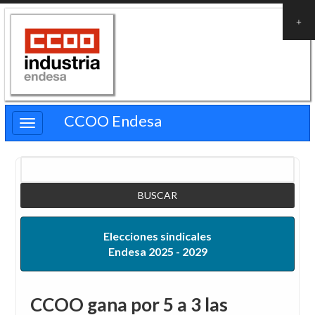
Pasar
al
contenido
principal
CCOO Endesa
Buscar
Elecciones sindicales
Endesa 2025 - 2029
CCOO gana por 5 a 3 las