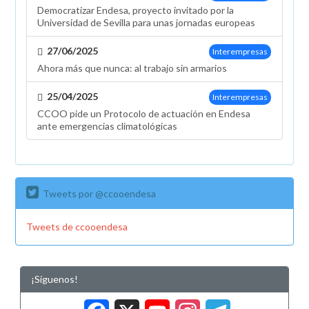
Democratizar Endesa, proyecto invitado por la
Universidad de Sevilla para unas jornadas europeas
27/06/2025
Interempresas
Ahora más que nunca: al trabajo sin armarios
25/04/2025
Interempresas
CCOO pide un Protocolo de actuación en Endesa
ante emergencias climatológicas
Tweets por @ccooendesa
Tweets de ccooendesa
¡Síguenos!
Facebook
X
YouTub
Insta
Tele