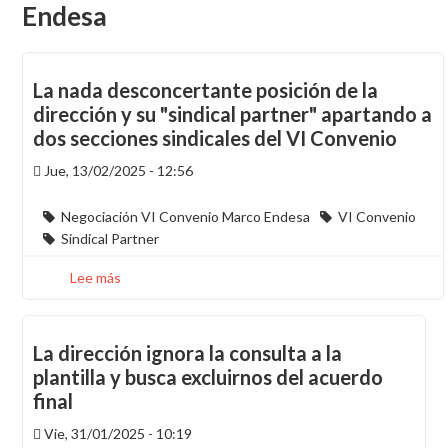
Endesa
La nada desconcertante posición de la
dirección y su "sindical partner" apartando a
dos secciones sindicales del VI Convenio
Jue, 13/02/2025 - 12:56
Negociación VI Convenio Marco Endesa
VI Convenio
Sindical Partner
Lee más
sobre
La
nada
desconcertante
La dirección ignora la consulta a la
posición
plantilla y busca excluirnos del acuerdo
de
final
la
dirección
Vie, 31/01/2025 - 10:19