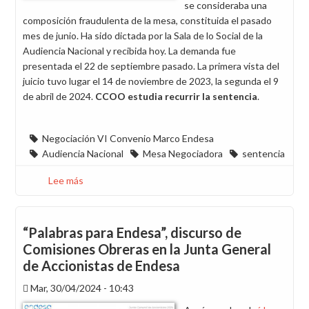
se consideraba una
composición fraudulenta de la mesa, constituida el pasado
mes de junio. Ha sido dictada por la Sala de lo Social de la
Audiencia Nacional y recibida hoy. La demanda fue
presentada el 22 de septiembre pasado. La primera vista del
juicio tuvo lugar el 14 de noviembre de 2023, la segunda el 9
de abril de 2024.
CCOO estudia recurrir la sentencia
.
Negociación VI Convenio Marco Endesa
Audiencia Nacional
Mesa Negociadora
sentencia
Lee más
sobre
CCOO
lamenta
la
“Palabras para Endesa”, discurso de
sentencia
Comisiones Obreras en la Junta General
sobre
de Accionistas de Endesa
la
configuración
Mar, 30/04/2024 - 10:43
de