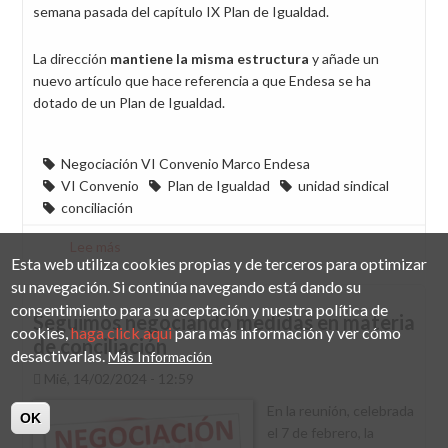
semana pasada del capítulo IX Plan de Igualdad.
La dirección
mantiene la misma estructura
y añade un
nuevo artículo que hace referencia a que Endesa se ha
dotado de un Plan de Igualdad.
Negociación VI Convenio Marco Endesa
VI Convenio
Plan de Igualdad
unidad sindical
conciliación
Lee más
sobre
Esta web utiliza cookies propias y de terceros para optimizar
Por
su navegación. Si continúa navegando está dando su
una
consentimiento para su aceptación y nuestra política de
igualdad
Seguimos negociando medidas en materia
cookies,
haga click aqui
para más información y ver cómo
efectiva
de conciliación
desactivarlas.
Más Información
y
Mié, 14/02/2024 - 12:59
una
unidad
En la reunión, celebrada
OK
sindical
el 7 de febrero, la
real