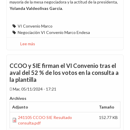
mayoría de la mesa negociadora y la actitud de la presidenta,
Yolanda Valdeolivas García
.
VI Convenio Marco
Negociación VI Convenio Marco Endesa
Lee más
sobre
La
dirección
de
CCOO y SIE firman el VI Convenio tras el
la
aval del 52 % de los votos en la consulta a
empresa
la plantilla
tiene
razón
Mar, 05/11/2024 - 17:21
esta
Archivos
vez:
Adjunto
Tamaño
nos
ha
241105 CCOO SIE Resultado
152.77 KB
pedido
consulta.pdf
que