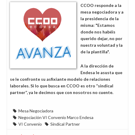
y
CCOO responde a la
su
mesa negociadora y a
"sindical
la presidencia de la
partner"
misma: "Estamos
apartando
donde nos habéis
a
querido dejar, no por
dos
nuestra voluntad y la
secciones
de la plantilla".
sindicales
del
A la dirección de
VI
Endesa le asusta que
Convenio
se le confronte su asfixiante modelo de relaciones
laborales. Si lo que busca en CCOO es otro “sindical
partner”, ya le decimos que con nosotros no cuente.
Mesa Negociadora
Negociación VI Convenio Marco Endesa
VI Convenio
Sindical Partner