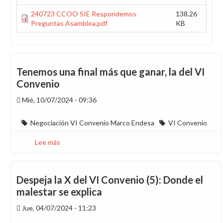
240723 CCOO SIE Respondemos
138.26
Preguntas Asamblea.pdf
KB
Tenemos una final más que ganar, la del VI
Convenio
Mié, 10/07/2024 - 09:36
Negociación VI Convenio Marco Endesa
VI Convenio
Lee más
sobre
Tenemos
una
final
Despeja la X del VI Convenio (5): Donde el
más
malestar se explica
que
Jue, 04/07/2024 - 11:23
ganar,
la