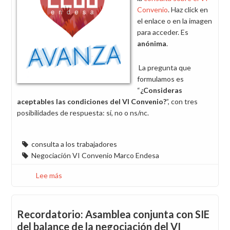
la
Convenio
. Haz click en
consulta
el enlace o en la imagen
sobre
para acceder. Es
el
anónima
.
VI
Convenio
La pregunta que
formulamos es
“
¿Consideras
aceptables las condiciones del VI Convenio?
”, con tres
posibilidades de respuesta: sí, no o ns/nc.
consulta a los trabajadores
Negociación VI Convenio Marco Endesa
Lee más
sobre
Consulta
sobre
el
Recordatorio: Asamblea conjunta con SIE
VI
del balance de la negociación del VI