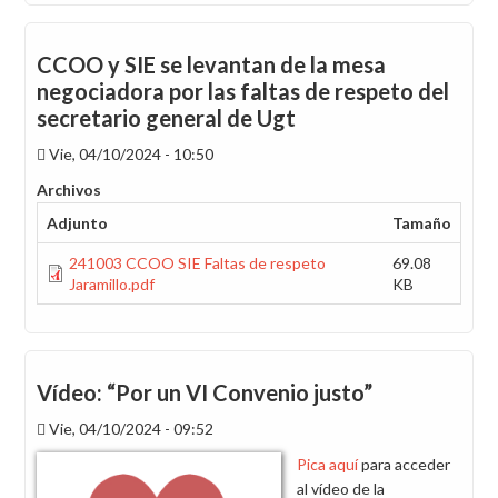
Carta
abierta
a
CCOO y SIE se levantan de la mesa
la
negociadora por las faltas de respeto del
sección
secretario general de Ugt
sindical
de
Vie, 04/10/2024 - 10:50
Ugt
Archivos
Adjunto
Tamaño
241003 CCOO SIE Faltas de respeto
69.08
Jaramillo.pdf
KB
Vídeo: “Por un VI Convenio justo”
Vie, 04/10/2024 - 09:52
Pica aquí
para acceder
al vídeo de la