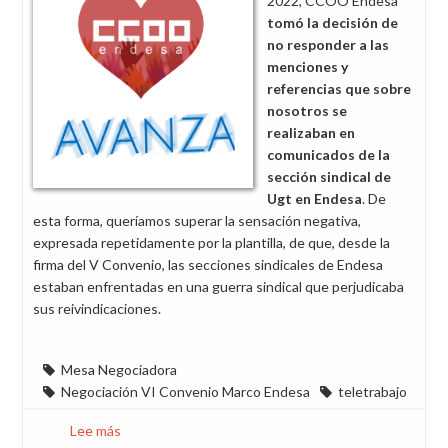
2022, CCOO Endesa
de
tomó la decisión de
CCOO
no responder a las
para
menciones y
mejorar
referencias que sobre
el
nosotros se
VI
realizaban en
Convenio
comunicados de la
sección sindical de
Ugt en Endesa
. De
esta forma, queríamos superar la sensación negativa,
expresada repetidamente por la plantilla, de que, desde la
firma del V Convenio, las secciones sindicales de Endesa
estaban enfrentadas en una guerra sindical que perjudicaba
sus reivindicaciones.
Mesa Negociadora
Negociación VI Convenio Marco Endesa
teletrabajo
Lee más
sobre