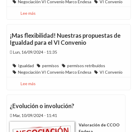
Negociación VI Convenio Marco Endesa
VI Convenio
Lee más
sobre
Preocupación
por
el
¡Mas flexibilidad! Nuestras propuestas de
último
Igualdad para el VI Convenio
comunicado
Lun, 16/09/2024 - 11:35
de
la
empresa
Igualdad
permisos
permisos retribuidos
Negociación VI Convenio Marco Endesa
VI Convenio
Lee más
sobre
¡Mas
flexibilidad!
Nuestras
¿Evolución o involución?
propuestas
Mar, 10/09/2024 - 11:41
de
Igualdad
Valoración de CCOO
para
Endesa