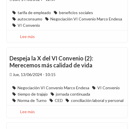
efectiva
tarifa de empleado
beneficios sociales
autoconsumo
Negociación VI Convenio Marco Endesa
VI Convenio
Lee más
sobre
Despeja
la
X
Despeja la X del VI Convenio (2):
del
Merecemos más calidad de vida
VI
Jue, 13/06/2024 - 10:15
Convenio
(3):
Los
Negociación VI Convenio Marco Endesa
VI Convenio
Beneficios
tiempo de trajajo
jornada continuada
Sociales
Norma de Turno
CED
conciliación laboral y personal
son
Lee más
sobre
salario
Despeja
la