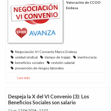
Valoración de CCOO
repartir?
Endesa
¡Se
puede!
Negociación VI Convenio Marco Endesa
unidad sindical
tiempo de trajajo
meritocracia
beneficios sociales
revisión salarial
prevención de riesgos laborales
Lee más
sobre
Por
una
negociación
Despeja la X del VI Convenio (3): Los
del
Beneficios Sociales son salario
VI
Lun, 17/06/2024 - 12:07
Convenio