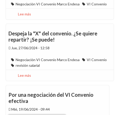
del
Negociación VI Convenio Marco Endesa
VI Convenio
VI
Lee más
sobre
Convenio
Despeja
la
X
Despeja la "X" del convenio. ¿Se quiere
del
repartir? ¡Se puede!
VI
Jue, 27/06/2024 - 12:58
Convenio
(5):
Donde
Negociación VI Convenio Marco Endesa
VI Convenio
el
revisión salarial
malestar
Lee más
sobre
se
Despeja
explica
la
"X"
Por una negociación del VI Convenio
del
efectiva
convenio.
Mié, 19/06/2024 - 09:44
¿Se
quiere