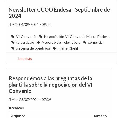
o
involución?
Newsletter CCOO Endesa - Septiembre de
2024
Mié, 04/09/2024 - 09:41
VI Convenio
Negociación VI Convenio Marco Endesa
teletrabajo
Acuerdo de Teletrabajo
comercial
sistema de objetivos
Imane Khelif
Lee más
sobre
Newsletter
CCOO
Endesa
Respondemos a las preguntas de la
-
plantilla sobre la negociación del VI
Septiembre
Convenio
de
2024
Mar, 23/07/2024 - 07:39
Archivos
Adjunto
Tamaño