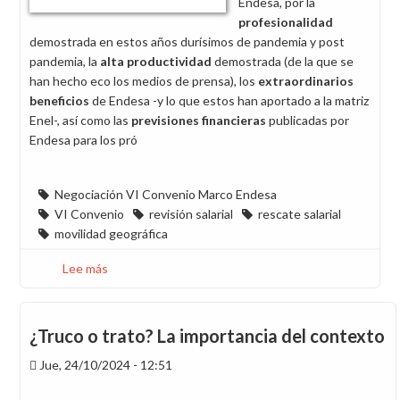
Endesa, por la
H.
profesionalidad
demostrada en estos años durísimos de pandemia y post
pandemia, la
alta productividad
demostrada (de la que se
han hecho eco los medios de prensa), los
extraordinarios
beneficios
de Endesa -y lo que estos han aportado a la matriz
Enel-, así como las
previsiones financieras
publicadas por
Endesa para los pró
Negociación VI Convenio Marco Endesa
VI Convenio
revisión salarial
rescate salarial
movilidad geográfica
Lee más
sobre
¿Busca
la
dirección
¿Truco o trato? La importancia del contexto
que
Jue, 24/10/2024 - 12:51
la
fiesta