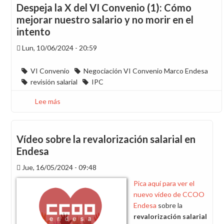
X
Despeja la X del VI Convenio (1): Cómo
del
mejorar nuestro salario y no morir en el
VI
intento
Convenio
(2):
Lun, 10/06/2024 - 20:59
Merecemos
más
VI Convenio
Negociación VI Convenio Marco Endesa
calidad
revisión salarial
IPC
de
Lee más
sobre
vida
Despeja
la
X
Vídeo sobre la revalorización salarial en
del
Endesa
VI
Jue, 16/05/2024 - 09:48
Convenio
(1):
Pica aquí para ver el
Cómo
nuevo vídeo de CCOO
mejorar
Endesa
sobre la
nuestro
revalorización salarial
salario