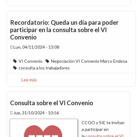
nos
bajemos
los
Recordatorio: Queda un día para poder
pantalones
participar en la consulta sobre el VI
para
Convenio
firmar
el
Lun, 04/11/2024 - 13:08
VI
convenio
VI Convenio
Negociación VI Convenio Marco Endesa
consulta a los trabajadores
Lee más
sobre
Recordatorio:
Queda
un
Consulta sobre el VI Convenio
día
Jue, 31/10/2024 - 10:56
para
poder
CCOO y SIE te invitan
participar
a participar en
en
la
consulta sobre el VI