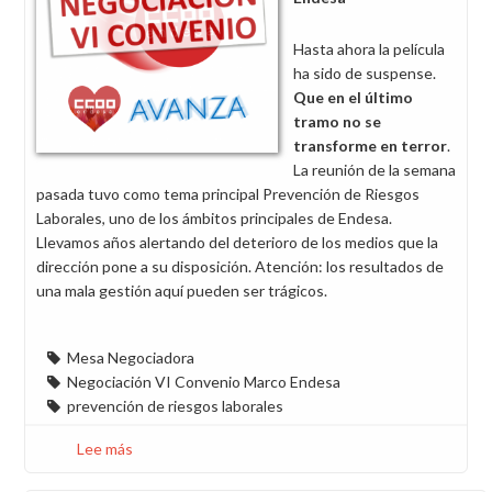
el
VI
Hasta ahora la película
Convenio
ha sido de suspense.
Que en el último
tramo no se
transforme en terror
.
La reunión de la semana
pasada tuvo como tema principal Prevención de Riesgos
Laborales, uno de los ámbitos principales de Endesa.
Llevamos años alertando del deterioro de los medios que la
dirección pone a su disposición. Atención: los resultados de
una mala gestión aquí pueden ser trágicos.
Mesa Negociadora
Negociación VI Convenio Marco Endesa
prevención de riesgos laborales
Lee más
sobre
¿Evolución