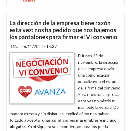
Lee más
sobre
La
dirección
ignora
La dirección de la empresa tiene razón
la
esta vez: nos ha pedido que nos bajemos
consulta
los pantalones para firmar el VI convenio
a
la
Mar, 26/11/2024 - 15:37
plantilla
El lunes 25 de
y
noviembre, la dirección
busca
de la empresa envió
excluirnos
una comunicación
del
actualizando el estado
acuerdo
de la firma del convenio.
final
Para nuestra sorpresa,
esta vez no mintió ni
manipuló la verdad. De
manera directa y sin disimulos, explicó cómo nos habían
forzado a aceptar unas
condiciones inasumibles e incluso
alegales
. Ya ni siquiera se esconden, amparados por la