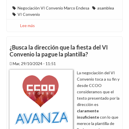
Negociación VI Convenio Marco Endesa
asamblea
VI Convenio
Lee más
sobre
Recordatorio:
Asamblea
conjunta
¿Busca la dirección que la fiesta del VI
con
Convenio la pague la plantilla?
SIE
Mar, 29/10/2024 - 11:51
del
balance
La negociación del VI
de
Convenio toca a su fin y
la
desde CCOO
negociación
consideramos que el
del
texto presentado por la
VI
dirección es
Convenio
claramente
30/10
insuficiente
con lo que
-
merece la plantilla de
14.55