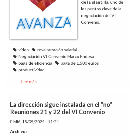
de la plantilla
, uno de
y
los puntos clave de la
no
negociación del VI
morir
Convenio.
en
el
intento
vídeo
revalorización salarial
Negociación VI Convenio Marco Endesa
paga de eficiencia
paga de 1.500 euros
productividad
Lee más
sobre
Vídeo
sobre
la
La dirección sigue instalada en el “no” -
revalorización
Reuniones 21 y 22 del VI Convenio
salarial
Mié, 15/05/2024 - 11:24
en
Endesa
Archivos