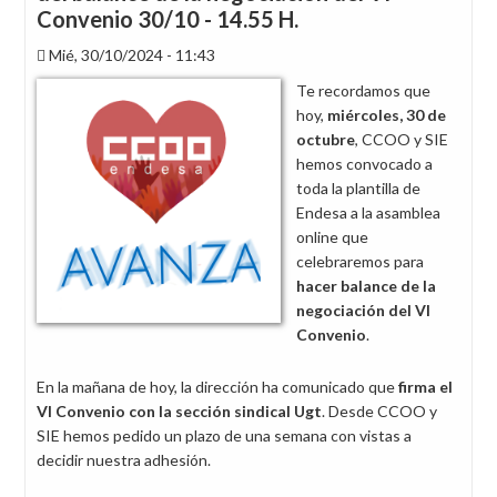
Convenio
Convenio 30/10 - 14.55 H.
Mié, 30/10/2024 - 11:43
Te recordamos que
hoy,
miércoles, 30 de
octubre
, CCOO y SIE
hemos convocado a
toda la plantilla de
Endesa a la asamblea
online que
celebraremos para
hacer
balance de la
negociación del VI
Convenio
.
En la mañana de hoy, la dirección ha comunicado que
firma el
VI Convenio con la sección sindical Ugt
. Desde CCOO y
SIE hemos pedido un plazo de una semana con vistas a
decidir nuestra adhesión.