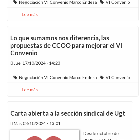
Negociación VI Convenio Marco Endesa
del
VI Convenio
VI
Lee más
sobre
Convenio
¿Truco
la
o
pague
trato?
la
Lo que sumamos nos diferencia, las
La
plantilla?
propuestas de CCOO para mejorar el VI
importancia
Convenio
del
contexto
Jue, 17/10/2024 - 14:23
Negociación VI Convenio Marco Endesa
VI Convenio
Lee más
sobre
Lo
que
sumamos
Carta abierta a la sección sindical de Ugt
nos
Mar, 08/10/2024 - 13:01
diferencia,
las
Desde octubre de
propuestas