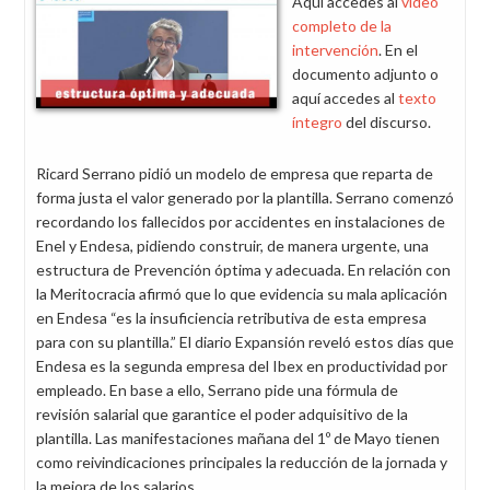
Aquí accedes al
vídeo
la
completo de la
mesa
intervención
. En el
negociadora
documento adjunto o
del
aquí accedes al
texto
VI
íntegro
del discurso.
Convenio
Ricard Serrano pidió un modelo de empresa que reparta de
forma justa el valor generado por la plantilla. Serrano comenzó
recordando los fallecidos por accidentes en instalaciones de
Enel y Endesa, pidiendo construir, de manera urgente, una
estructura de Prevención óptima y adecuada. En relación con
la Meritocracia afirmó que lo que evidencia su mala aplicación
en Endesa “es la insuficiencia retributiva de esta empresa
para con su plantilla.” El diario Expansión reveló estos días que
Endesa es la segunda empresa del Ibex en productividad por
empleado. En base a ello, Serrano pide una fórmula de
revisión salarial que garantice el poder adquisitivo de la
plantilla. Las manifestaciones mañana del 1º de Mayo tienen
como reivindicaciones principales la reducción de la jornada y
la mejora de los salarios.