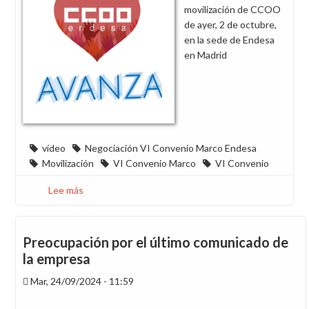
movilización de CCOO
de ayer, 2 de octubre,
en la sede de Endesa
en Madrid
vídeo
Negociación VI Convenio Marco Endesa
Movilización
VI Convenio Marco
VI Convenio
Lee más
sobre
Vídeo:
“Por
un
Preocupación por el último comunicado de
VI
la empresa
Convenio
Mar, 24/09/2024 - 11:59
justo”