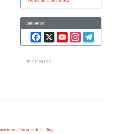
Tweets de ccooendesa
¡Síguenos!
Facebook
X
YouTube
Instag
Tele
Iniciar sesión
misiones Obreras de La Rioja