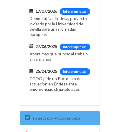
17/07/2026
Interempresas
Democratizar Endesa, proyecto
invitado por la Universidad de
Sevilla para unas jornadas
europeas
27/06/2025
Interempresas
Ahora más que nunca: al trabajo
sin armarios
25/04/2025
Interempresas
CCOO pide un Protocolo de
actuación en Endesa ante
emergencias climatológicas
Tweets por @ccooendesa