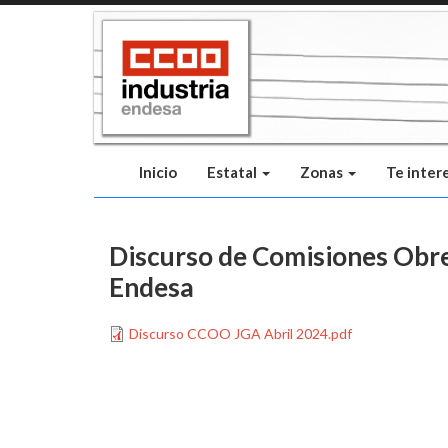
Pasar
al
contenido
principal
Inicio
Estatal
Zonas
Te inter
Discurso de Comisiones Obrer
Endesa
File
Discurso CCOO JGA Abril 2024.pdf