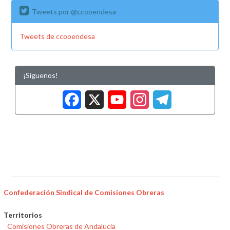
Tweets por @ccooendesa
Tweets de ccooendesa
¡Síguenos!
Facebook
X
YouTub
Insta
Tele
Confederación Sindical de Comisiones Obreras
Territorios
Comisiones Obreras de Andalucía