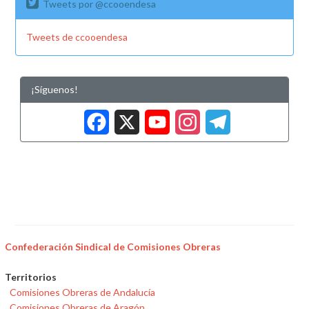
Tweets por @ccooendesa
Tweets de ccooendesa
¡Síguenos!
Facebook
X
YouTub
Insta
Tele
Confederación Sindical de Comisiones Obreras
Territorios
Comisiones Obreras de Andalucía
Comisiones Obreras de Aragón