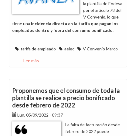
la plantilla de Endesa
por el artículo 78 del
V Convenio, lo que
tiene una
incidencia directa en la tarifa que pagan los
empleados dentro y fuera del consumo bonificado
.
tarifa de empleado
aelec
V Convenio Marco
Lee más
sobre
Muerte
a
crédito
de
Proponemos que el consumo de toda la
la
plantilla se realice a precio bonificado
tarifa
desde febrero de 2022
de
empleado
Lun, 05/09/2022 - 09:37
La falta de facturación desde
febrero de 2022 puede