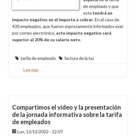
de empleado y que
esta
tendrá un
impacto negativo en el importe a cobrar
. En el caso de
430 empleados, que fueron expresamente informados ayer
por correo electrónico,
este impacto negativo será
superior al 20% de su salario neto
.
tarifa de empleado
factura de la luz
Lee más
sobre
La
tarifa
de
empleado
nos
Compartimos el vídeo y la presentación
trae
de la jornada informativa sobre la tarifa
el
de empleados
“aguinaldo”
en
Lun, 12/12/2022 - 12:07