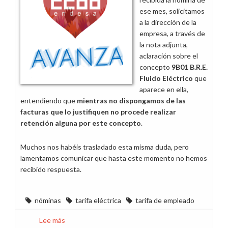
ese mes, solicitamos
a la dirección de la
empresa, a través de
la nota adjunta,
aclaración sobre el
concepto
9B01 B.R.E.
Fluido Eléctrico
que
aparece en ella,
entendiendo que
mientras no dispongamos de las
facturas que lo justifiquen no procede realizar
retención alguna por este concepto
.
Muchos nos habéis trasladado esta misma duda, pero
lamentamos comunicar que hasta este momento no hemos
recibido respuesta.
nóminas
tarifa eléctrica
tarifa de empleado
Lee más
sobre