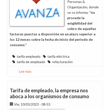
Personas &
empleados
Organización, donde
se os informa:
“no
procede la
exigibilidad del
cobro de aquellas
facturas puestas a disposición en un plazo superior a
los 12 meses sobre la fecha de inicio del periodo de
consumo.”
tarifa empleado
tarifa eléctrica
tarifa de empleado
refacturación
Lee más
sobre
Devolución
de
las
Tarifa de empleado, la empresa nos
facturas
aboca a los organismos de consumo
pagadas
de
Vie, 10/03/2023 - 08:53
la