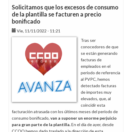
a
Solicitamos que los excesos de consumo
la
de la plantilla se facturen a precio
dirección
bonificado
de
la
Vie, 11/11/2022 - 11:21
empresa
Tras ser
transparencia
conocedores de que
y
se están generando
veracidad
facturas de
en
empleados en el
las
período de referencia
facturas
al PVPC, hemos
de
detectado facturas
tarifa
de importes muy
de
elevados, que, al
empleados
coincidir esta
facturación atrasada con los últimos meses del período de
consumo bonificado,
van a suponer un enorme perjuicio
para gran parte de la plantilla.
En el día de ayer, desde
CCOO hemos dado traslado a la dirección de esta