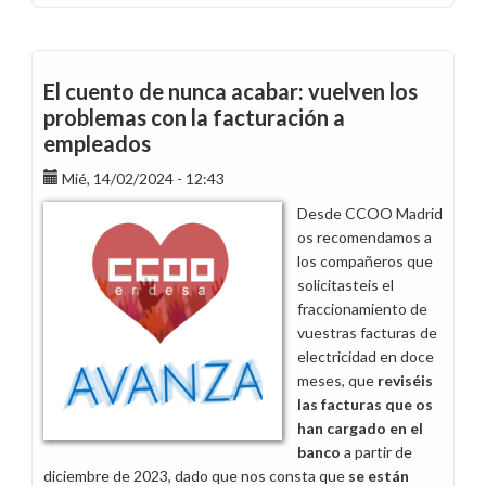
Cambian
las
condiciones
de
El cuento de nunca acabar: vuelven los
facturación
problemas con la facturación a
de
empleados
fluido
eléctrico
Mié, 14/02/2024 - 12:43
para
Desde CCOO Madrid
la
os recomendamos a
plantilla
los compañeros que
en
solicitasteis el
2024
fraccionamiento de
vuestras facturas de
electricidad en doce
meses, que
reviséis
las facturas que os
han cargado en el
banco
a partir de
diciembre de 2023, dado que nos consta que
se están