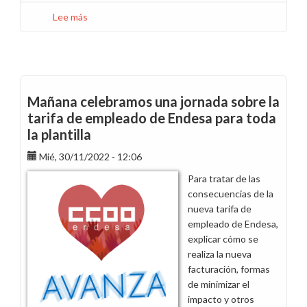
Lee más
sobre
Compartimos
el
vídeo
y
la
Mañana celebramos una jornada sobre la
presentación
tarifa de empleado de Endesa para toda
de
la plantilla
la
jornada
Mié, 30/11/2022 - 12:06
informativa
Para tratar de las
sobre
consecuencias de la
la
nueva tarifa de
tarifa
empleado de Endesa,
de
explicar cómo se
empleados
realiza la nueva
facturación, formas
de minimizar el
impacto y otros