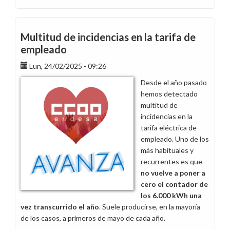
Inquietud
por
incrementos
Multitud de incidencias en la tarifa de
en
empleado
conceptos
derivados
Lun, 24/02/2025 - 09:26
de
Desde el año pasado
la
hemos detectado
tarifa
multitud de
eléctrica
incidencias en la
en
tarifa eléctrica de
la
empleado. Uno de los
nómina
más habituales y
de
recurrentes es que
noviembre
no vuelve a poner a
cero el contador de
los 6.000 kWh una
vez transcurrido el año
. Suele producirse, en la mayoría
de los casos, a primeros de mayo de cada año.