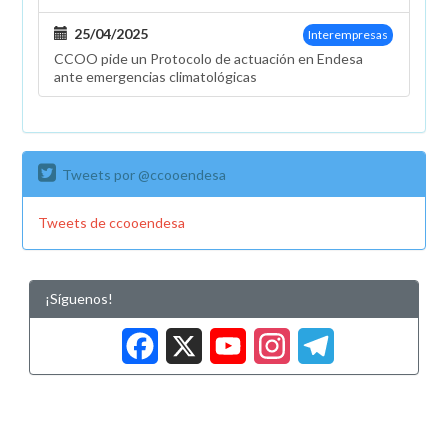
25/04/2025
Interempresas
CCOO pide un Protocolo de actuación en Endesa
ante emergencias climatológicas
Tweets por @ccooendesa
Tweets de ccooendesa
¡Síguenos!
Facebook
X
YouTub
Insta
Tele