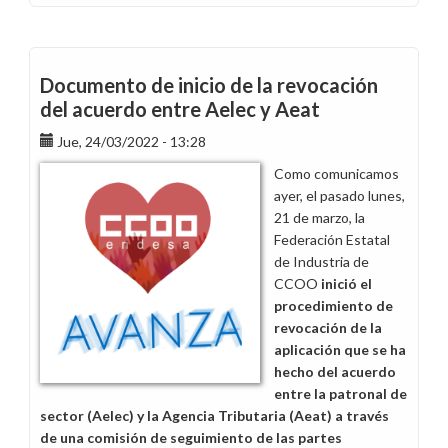
Consulta
sobre
el
concepto
Documento de inicio de la revocación
“9B01
del acuerdo entre Aelec y Aeat
B.R.E.
Fluido
Jue, 24/03/2022 - 13:28
Eléctrico”
Como comunicamos
de
ayer, el pasado lunes,
la
21 de marzo, la
nómina
Federación Estatal
de
de Industria de
marzo
CCOO
inició el
procedimiento de
revocación de la
aplicación que se ha
hecho del acuerdo
entre la patronal de
sector (Aelec) y la Agencia Tributaria (Aeat) a través
de una comisión de seguimiento de las partes