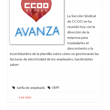
de
Endesa
para
La Sección Sindical
toda
de CCOO se ha
la
reunido hoy con la
plantilla
dirección de la
empresa para
trasladarles el
descontento y la
incertidumbre de la plantilla sobre cómo se gestionarán las
facturas de electricidad de los empleados, haciéndoles
saber:
tarifa de empleado
IRPF
Lee más
sobre
CCOO
pide