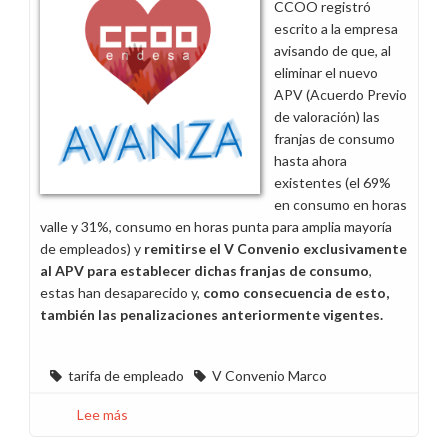
CCOO registró
escrito a la empresa
avisando de que, al
eliminar el nuevo
APV (Acuerdo Previo
de valoración) las
franjas de consumo
hasta ahora
existentes (el 69%
en consumo en horas
valle y 31%, consumo en horas punta para amplia mayoría
de empleados) y
remitirse el V Convenio exclusivamente
al APV para establecer dichas franjas de consumo
,
estas han desaparecido y,
como consecuencia de esto,
también las penalizaciones anteriormente vigentes.
tarifa de empleado
V Convenio Marco
Lee más
sobre
Solicitamos