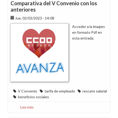
empleado,
Comparativa del V Convenio con los
la
anteriores
empresa
nos
Jue, 02/03/2023 - 14:08
aboca
Acceder a la imagen
a
en formato Pdf en
los
esta entrada.
organismos
de
consumo
V Convenio
tarifa de empleado
rescate salarial
beneficios sociales
Lee más
sobre
Comparativa