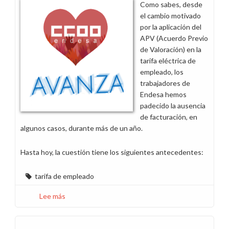
Como sabes, desde
tarifa
el cambio motivado
de
por la aplicación del
empleado
APV (Acuerdo Previo
de Valoración) en la
tarifa eléctrica de
empleado, los
trabajadores de
Endesa hemos
padecido la ausencia
de facturación, en
algunos casos, durante más de un año.
Hasta hoy, la cuestión tiene los siguientes antecedentes:
tarifa de empleado
Lee más
sobre
Tarifa
de