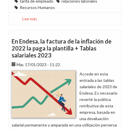
tarifa de empleado
relaciones laborales
Recursos Humanos
Lee más
sobre
Solicitamos
reunión
urgente
En Endesa, la factura de la inflación de
para
2022 la paga la plantilla + Tablas
resolver
salariales 2023
la
situación
Mar, 17/01/2023 - 11:22
de
Accede en esta
la
entrada a las tablas
facturación
salariales de 2023 de
de
Endesa. Es necesario
la
revertir la política
tarifa
retributiva de esta
de
empresa, basada en
empleado
una devaluación
salarial permanente y amparada en una utilización perversa