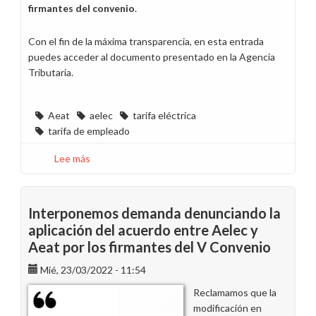
firmantes del convenio
.
Con el fin de la máxima transparencia, en esta entrada
puedes acceder al documento presentado en la Agencia
Tributaria.
Aeat
aelec
tarifa eléctrica
tarifa de empleado
Lee más
sobre
Documento
de
inicio
Interponemos demanda denunciando la
de
aplicación del acuerdo entre Aelec y
la
Aeat por los firmantes del V Convenio
revocación
del
Mié, 23/03/2022 - 11:54
acuerdo
Reclamamos que la
entre
modificación en
Aelec