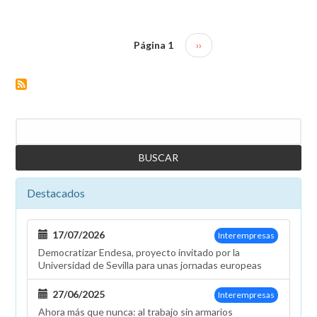
que
se
anule
Página 1
Siguiente
››
Paginación
la
página
penalización
de
la
tarifa
Buscar
de
empleado
Destacados
17/07/2026
Interempresas
Democratizar Endesa, proyecto invitado por la
Universidad de Sevilla para unas jornadas europeas
27/06/2025
Interempresas
Ahora más que nunca: al trabajo sin armarios