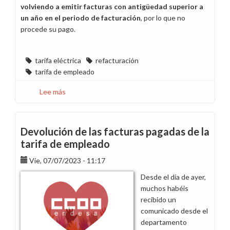
volviendo a emitir facturas con antigüedad superior a
un año en el periodo de facturación
, por lo que no
procede su pago.
tarifa eléctrica
refacturación
tarifa de empleado
Lee más
sobre
El
cuento
de
Devolución de las facturas pagadas de la
nunca
tarifa de empleado
acabar:
vuelven
Vie, 07/07/2023 - 11:17
los
Desde el día de ayer,
problemas
muchos habéis
con
recibido un
la
comunicado desde el
facturación
departamento
a