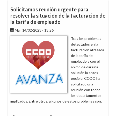
del
V
Solicitamos reunión urgente para
Convenio
resolver la situación de la facturación de
con
la tarifa de empleado
los
anteriores
Mar, 14/02/2023 - 13:26
Tras los problemas
detectados en la
facturación atrasada
de la tarifa de
empleado y con el
ánimo de dar una
solución lo antes
posible, CCOO ha
solicitado una
reunión con todos
los departamentos
implicados. Entre otros, algunos de estos problemas son: