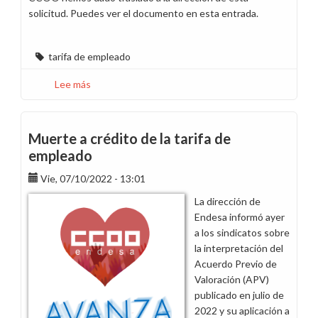
solicitud. Puedes ver el documento en esta entrada.
tarifa de empleado
Lee más
sobre
Solicitamos
que
los
Muerte a crédito de la tarifa de
excesos
empleado
de
consumo
Vie, 07/10/2022 - 13:01
de
La dirección de
la
Endesa informó ayer
plantilla
a los sindicatos sobre
se
la interpretación del
facturen
Acuerdo Previo de
a
Valoración (APV)
precio
publicado en julio de
bonificado
2022 y su aplicación a