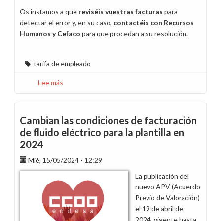
Os instamos a que
reviséis vuestras facturas
para
detectar el error y, en su caso,
contactéis con Recursos
Humanos y Cefaco
para que procedan a su resolución.
tarifa de empleado
Lee más
sobre
Multitud
de
incidencias
Cambian las condiciones de facturación
en
de fluido eléctrico para la plantilla en
la
2024
tarifa
de
Mié, 15/05/2024 - 12:29
empleado
La publicación del
nuevo APV (Acuerdo
Previo de Valoración)
el 19 de abril de
2024, vigente hasta