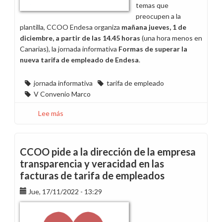
temas que
preocupen a la
plantilla, CCOO Endesa organiza
mañana jueves, 1 de
diciembre, a partir de las 14.45 horas
(una hora menos en
Canarias), la jornada informativa
Formas de superar la
nueva tarifa de empleado de Endesa
.
jornada informativa
tarifa de empleado
V Convenio Marco
Lee más
sobre
Mañana
celebramos
una
CCOO pide a la dirección de la empresa
jornada
transparencia y veracidad en las
sobre
facturas de tarifa de empleados
la
tarifa
Jue, 17/11/2022 - 13:29
de
empleado