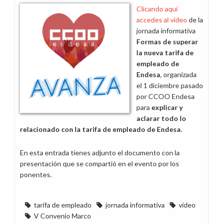
la
Clicando aquí
nómina
accedes al vídeo
de la
de
jornada informativa
diciembre
Formas de superar
la nueva tarifa de
empleado de
Endesa
, organizada
el 1 diciembre pasado
por CCOO Endesa
para
explicar y
aclarar todo lo
relacionado con la tarifa de empleado de Endesa
.
En esta entrada tienes adjunto el documento con la
presentación que se compartió en el evento por los
ponentes.
tarifa de empleado
jornada informativa
vídeo
V Convenio Marco