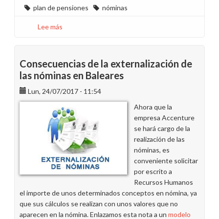
plan de pensiones
nóminas
Lee más
sobre
Error
de
nómina
Consecuencias de la externalización de
en
las nóminas en Baleares
la
Lun, 24/07/2017 - 11:54
aportación
al
Ahora que la
Plan
empresa Accenture
de
se hará cargo de la
Pensiones
realización de las
nóminas, es
conveniente solicitar
por escrito a
Recursos Humanos
el importe de unos determinados conceptos en nómina, ya
que sus cálculos se realizan con unos valores que no
aparecen en la nómina. Enlazamos esta nota a un
modelo