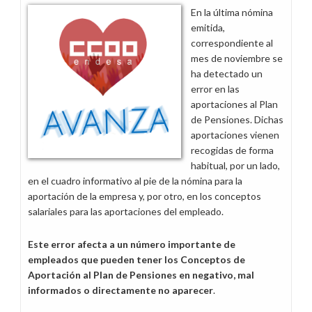
Fluido
En la última nómina
Eléctrico”
emitida,
de
correspondiente al
la
mes de noviembre se
nómina
ha detectado un
de
error en las
marzo
aportaciones al Plan
de Pensiones. Dichas
aportaciones vienen
recogidas de forma
habitual, por un lado,
en el cuadro informativo al pie de la nómina para la
aportación de la empresa y, por otro, en los conceptos
salariales para las aportaciones del empleado.
Este error afecta a un número importante de
empleados que pueden tener los Conceptos de
Aportación al Plan de Pensiones en negativo, mal
informados o directamente no aparecer
.