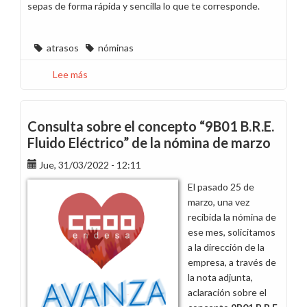
sepas de forma rápida y sencilla lo que te corresponde.
atrasos
nóminas
Lee más
sobre
¡Calcula
lo
que
Consulta sobre el concepto “9B01 B.R.E.
cobrarás
Fluido Eléctrico” de la nómina de marzo
en
Jue, 31/03/2022 - 12:11
atrasos
en
El pasado 25 de
febrero!
marzo, una vez
recibida la nómina de
ese mes, solicitamos
a la dirección de la
empresa, a través de
la nota adjunta,
aclaración sobre el