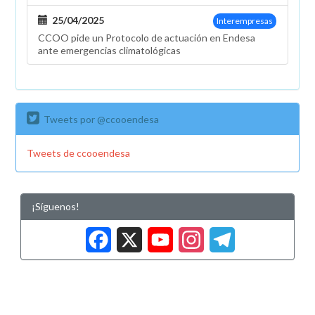
25/04/2025
Interempresas
CCOO pide un Protocolo de actuación en Endesa
ante emergencias climatológicas
Tweets por @ccooendesa
Tweets de ccooendesa
¡Síguenos!
Facebook
X
YouTub
Insta
Tele