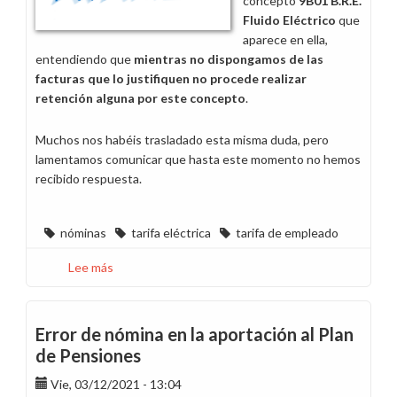
concepto
9B01 B.R.E.
Fluido Eléctrico
que
aparece en ella,
entendiendo que
mientras no dispongamos de las
facturas que lo justifiquen no procede realizar
retención alguna por este concepto
.
Muchos nos habéis trasladado esta misma duda, pero
lamentamos comunicar que hasta este momento no hemos
recibido respuesta.
nóminas
tarifa eléctrica
tarifa de empleado
Lee más
sobre
Consulta
sobre
el
Error de nómina en la aportación al Plan
concepto
de Pensiones
“9B01
Vie, 03/12/2021 - 13:04
B.R.E.