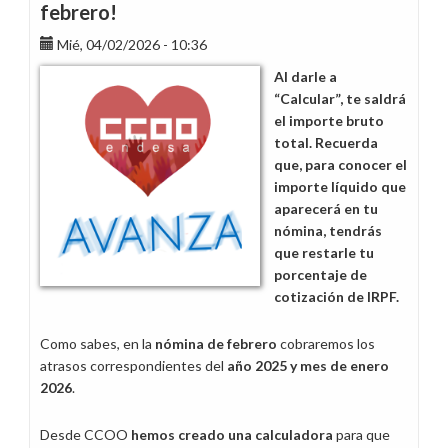
febrero!
Mié, 04/02/2026 - 10:36
Al darle a
“Calcular”, te saldrá
el importe bruto
total. Recuerda
que, para conocer el
importe líquido que
aparecerá en tu
nómina, tendrás
que restarle tu
porcentaje de
cotización de IRPF.
Como sabes, en la
nómina de febrero
cobraremos los
atrasos correspondientes del
año 2025 y mes de enero
2026
.
Desde CCOO
hemos creado una calculadora
para que