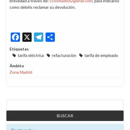
brevedad a través de:
ccoomadrid2@enel.com
, para indicaros
como debéis reclamar su devolución.
Facebook
X
Telegram
Share
Etiquetas
tarifa eléctrica
refacturación
tarifa de empleado
Ámbito
Zona Madrid
Buscar