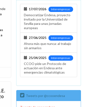
onde
17/07/2026
Interempresas
no
Democratizar Endesa, proyecto
invitado por la Universidad de
Sevilla para unas jornadas
europeas
as
 a
27/06/2025
Interempresas
Ahora más que nunca: al trabajo
sin armarios
25/04/2025
Interempresas
CCOO pide un Protocolo de
actuación en Endesa ante
emergencias climatológicas
.E.
zo
Tweets por @ccooendesa