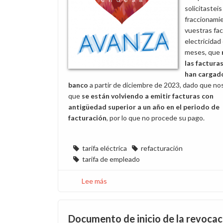
solicitasteis
fraccionami
vuestras fa
electricidad
meses, que
las factura
han cargado
banco
a partir de diciembre de 2023, dado que no
que
se están volviendo a emitir facturas con
antigüedad superior a un año en el periodo de
facturación
, por lo que no procede su pago.
tarifa eléctrica
refacturación
tarifa de empleado
Lee más
sobre
El
cuento
de
Documento de inicio de la revocac