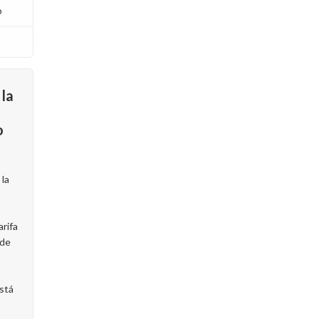
o
la
o
la
arifa
 de
stá