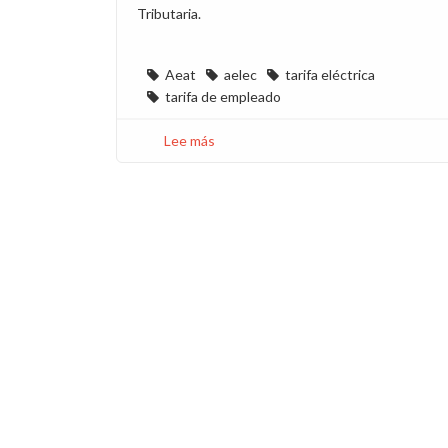
Tributaria.
Aeat
aelec
tarifa eléctrica
tarifa de empleado
Lee más
sobre
Documento
de
inicio
de
la
revocación
del
acuerdo
entre
Aelec
y
Aeat