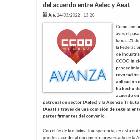
nunca
del acuerdo entre Aelec y Aeat
acabar:
Jue, 24/03/2022 - 13:28
vuelven
los
Como comu
problemas
ayer, el pas
con
lunes, 21 de
la
la Federació
facturación
de Industria
a
CCOO
inici
empleados
procedimie
revocación 
aplicación 
ha hecho de
acuerdo ent
patronal de sector (Aelec) y la Agencia Tributa
(Aeat) a través de una comisión de seguimiento
partes firmantes del convenio
.
Con el fin de la máxima transparencia, en esta ent
puedes acceder al documento presentado en la A