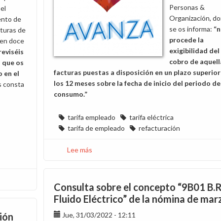
Personas &
 el
Organización, d
ento de
se os informa:
“
cturas de
procede la
 en doce
exigibilidad del
reviséis
cobro de aquell
s que os
facturas puestas a disposición en un plazo superior
 en el
los 12 meses sobre la fecha de inicio del periodo de
s consta
consumo.”
tarifa empleado
tarifa eléctrica
tarifa de empleado
refacturación
Lee más
sobre
Devolución
de
las
Consulta sobre el concepto “9B01 B.R
facturas
Fluido Eléctrico” de la nómina de mar
pagadas
ión
Jue, 31/03/2022 - 12:11
de