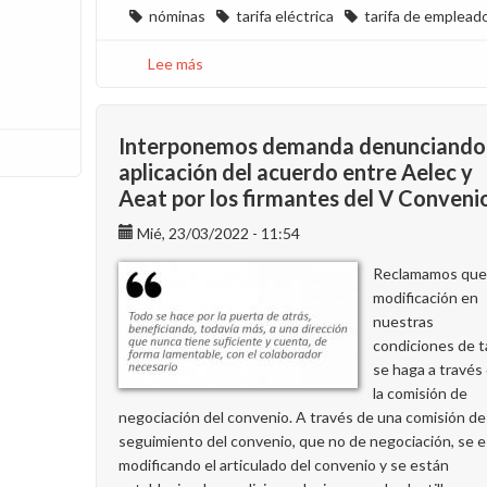
nóminas
tarifa eléctrica
tarifa de emplead
Lee más
sobre
Consulta
sobre
el
Interponemos demanda denunciando 
concepto
aplicación del acuerdo entre Aelec y
“9B01
Aeat por los firmantes del V Conveni
B.R.E.
Fluido
Mié, 23/03/2022 - 11:54
Eléctrico”
Reclamamos que 
de
modificación en
la
nuestras
nómina
condiciones de t
de
se haga a través
marzo
la comisión de
negociación del convenio. A través de una comisión de
seguimiento del convenio, que no de negociación, se e
modificando el articulado del convenio y se están