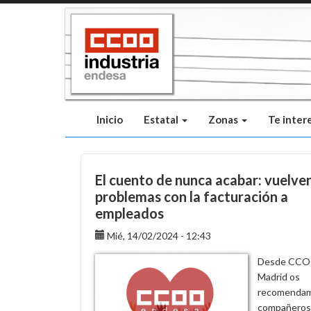
Pasar
al
contenido
principal
Inicio
Estatal
Zonas
Te inter
El cuento de nunca acabar: vuelven
problemas con la facturación a
empleados
Mié, 14/02/2024 - 12:43
Desde CC
Madrid os
recomendam
compañeros