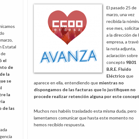
la
El pasado 25 de
tarifa
marzo, una vez
de
recibida la nómin
empleado
nicamos
ese mes, solicit
ado
a la dirección de 
 marzo,
empresa, a travé
n Estatal
la nota adjunta,
 de
aclaración sobre 
ó el
concepto
9B01
nto de
B.R.E. Fluido
de la
Eléctrico
que
que se
aparece en ella, entendiendo que
mientras no
l
dispongamos de las facturas que lo justifiquen no
re la
procede realizar retención alguna por este concep
ria
 de las
Muchos nos habéis trasladado esta misma duda, pero
lamentamos comunicar que hasta este momento no
hemos recibido respuesta.
rada
gencia