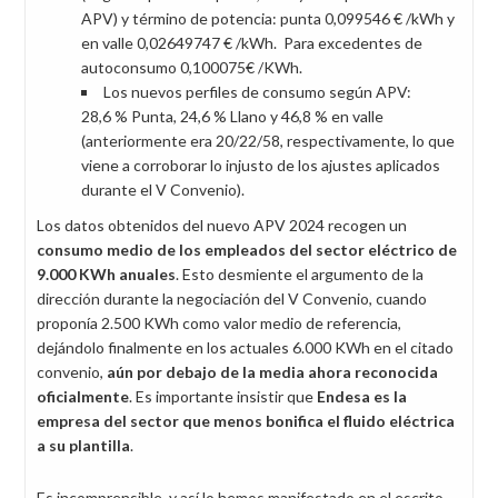
APV) y término de potencia: punta 0,099546 € /kWh y
en valle 0,02649747 € /kWh. Para excedentes de
autoconsumo 0,100075€ /KWh.
Los nuevos perfiles de consumo según APV:
28,6 % Punta, 24,6 % Llano y 46,8 % en valle
(anteriormente era 20/22/58, respectivamente, lo que
viene a corroborar lo injusto de los ajustes aplicados
durante el V Convenio).
Los datos obtenidos del nuevo APV 2024 recogen un
consumo medio de los empleados del sector eléctrico de
9.000 KWh anuales
. Esto desmiente el argumento de la
dirección durante la negociación del V Convenio, cuando
proponía 2.500 KWh como valor medio de referencia,
dejándolo finalmente en los actuales 6.000 KWh en el citado
convenio,
aún por debajo de la media ahora reconocida
oficialmente
. Es importante insistir que
Endesa es la
empresa del sector que menos bonifica el fluido eléctrica
a su plantilla
.
Es incomprensible, y así lo hemos manifestado en el escrito