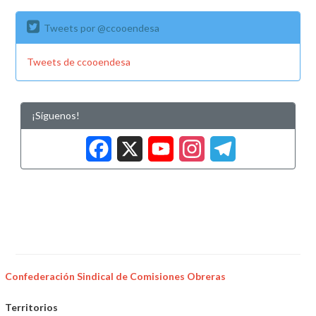
Tweets por @ccooendesa
Tweets de ccooendesa
¡Síguenos!
Facebook
X
YouTub
Insta
Tele
Confederación Sindical de Comisiones Obreras
Territorios