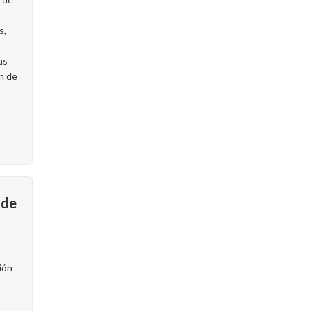
s,
as
n de
 de
ión