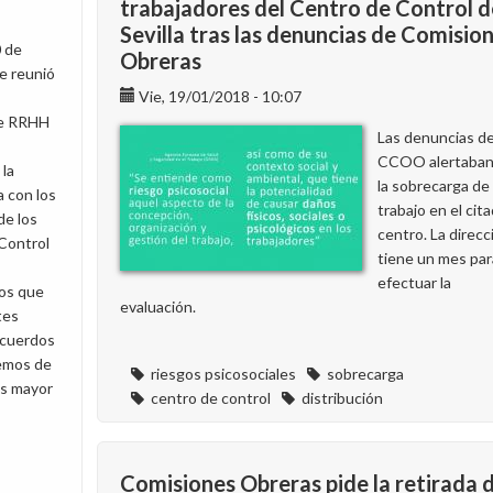
trabajadores del Centro de Control d
Sevilla tras las denuncias de Comisio
0 de
Obreras
e reunió
Vie, 19/01/2018 - 10:07
 de RRHH
Las denuncias d
CCOO alertaban
 la
la sobrecarga de
 con los
trabajo en el cit
de los
centro. La direcc
Control
tiene un mes par
efectuar la
os que
evaluación.
tes
acuerdos
Hemos de
riesgos psicosociales
sobrecarga
s mayor
centro de control
distribución
Comisiones Obreras pide la retirada d