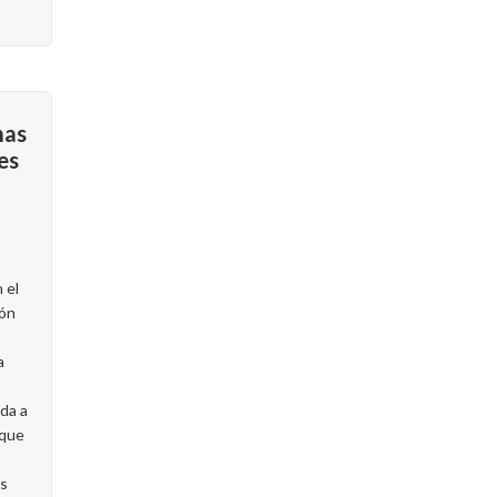
mas
es
 el
ión
a
da a
 que
as