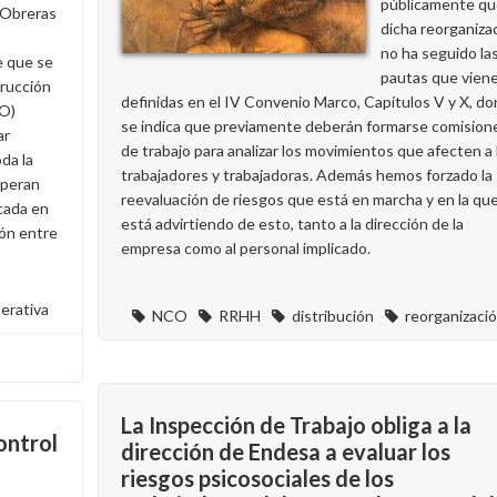
públicamente qu
 Obreras
dicha reorganiza
o
no ha seguido la
 que se
pautas que vien
trucción
definidas en el IV Convenio Marco, Capítulos V y X, d
IO)
se indica que previamente deberán formarse comision
ar
de trabajo para analizar los movimientos que afecten a 
da la
trabajadores y trabajadoras. Además hemos forzado la
operan
reevaluación de riesgos que está en marcha y en la qu
cada en
está advirtiendo de esto, tanto a la dirección de la
ón entre
empresa como al personal implicado.
erativa
NCO
RRHH
distribución
reorganizaci
La Inspección de Trabajo obliga a la
ontrol
dirección de Endesa a evaluar los
riesgos psicosociales de los