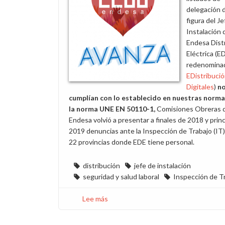
delegación d
figura del J
Instalación 
Endesa Dist
Eléctrica (E
redenomina
EDistribuci
Digitales
)
n
cumplían con lo establecido en nuestras norma
la norma UNE EN 50110-1,
Comisiones Obreras 
Endesa volvió a presentar a finales de 2018 y prin
2019 denuncias ante la Inspección de Trabajo (IT)
22 provincias donde EDE tiene personal.
distribución
jefe de instalación
seguridad y salud laboral
Inspección de T
Lee más
sobre
Por
la