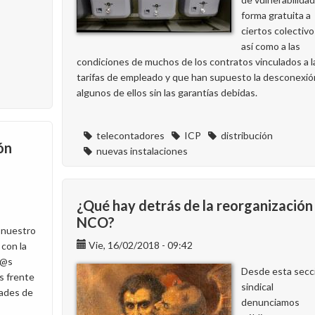
forma gratuita a
ciertos colectivo
así como a las
condiciones de muchos de los contratos vinculados a l
tarifas de empleado y que han supuesto la desconexió
algunos de ellos sin las garantías debidas.
telecontadores
ICP
distribución
ón
nuevas instalaciones
¿Qué hay detrás de la reorganización
NCO?
 nuestro
Vie, 16/02/2018 - 09:42
con la
l@s
Desde esta secc
s frente
sindical
dades de
denunciamos