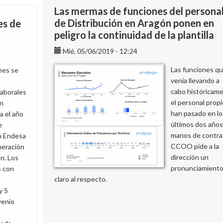
Eléctrica
Las mermas de funciones del persona
pasa
de Distribución en Aragón ponen en
es de
a
peligro la continuidad de la plantilla
denominarse
EDistribución
Mié, 05/06/2019 - 12:24
Redes
Las funciones q
nes se
Digitales
venía llevando a
cabo históricam
laborales
el personal propi
n
han pasado en lo
a el año
últimos dos años
e
manos de contra
en Endesa
CCOO pide a la
neración
dirección un
ón. Los
pronunciamient
s con
claro al respecto.
y 5
venio
s