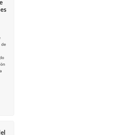
e
nes
e
 de
ado
ión
a
el