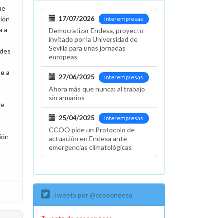
ue
17/07/2026
ción
Interempresas
a a
Democratizar Endesa, proyecto
invitado por la Universidad de
Sevilla para unas jornadas
edes
europeas
e a
27/06/2025
Interempresas
Ahora más que nunca: al trabajo
sin armarios
ue
25/04/2025
Interempresas
CCOO pide un Protocolo de
ión
actuación en Endesa ante
emergencias climatológicas
Tweets por @ccooendesa