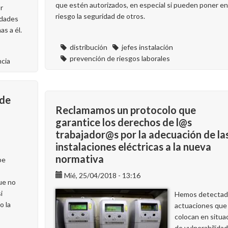
que estén autorizados, en especial si pueden poner en
r
riesgo la seguridad de otros.
idades
as a él.
distribución
jefes instalación
prevención de riesgos laborales
cia
 de
Reclamamos un protocolo que
garantice los derechos de l@s
trabajador@s por la adecuación de la
instalaciones eléctricas a la nueva
normativa
be
Mié, 25/04/2018 - 13:16
que no
i
Hemos detectad
o la
actuaciones que
colocan en situa
de vulnerabilida