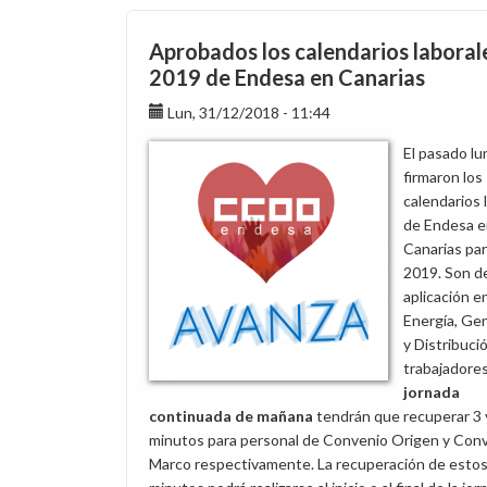
seguridad
de
Aprobados los calendarios laboral
la
2019 de Endesa en Canarias
plantilla
e
Lun, 31/12/2018 - 11:44
instalaciones,
El pasado lu
seguimos
firmaron los
denunciando
calendarios 
los
de Endesa e
listados
Canarias par
de
2019. Son d
delegación
aplicación 
de
Energía, Ge
los
y Distribuci
Jefes
trabajadore
de
jornada
Instalación
continuada de mañana
tendrán que recuperar 3 
minutos para personal de Convenio Origen y Con
Marco respectivamente. La recuperación de esto