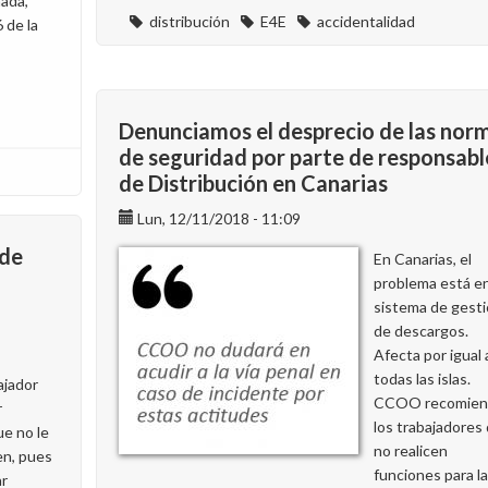
nada,
distribución
E4E
accidentalidad
 de la
Denunciamos el desprecio de las nor
de seguridad por parte de responsabl
de Distribución en Canarias
Lun, 12/11/2018 - 11:09
 de
En Canarias, el
problema está en
sistema de gest
de descargos.
Afecta por igual 
todas las islas.
ajador
CCOO recomien
r
los trabajadores
ue no le
no realicen
n, pues
funciones para l
r