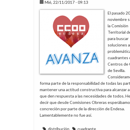
Instrucción
Mié, 22/11/2017 - 09:13
Operativa
El pasado 2
(IO)
noviembre s
número
la Comisión
1289,
Territorial
de
para buscar
Distribución
soluciones a
problemática
cuadrantes 
Centros de 
de Sevilla.
Consideram
forma parte de la responsabilidad de todas las par
mantener una actitud constructiva para alcanzar 
que den respuesta a las necesidades de todos. 
decir que desde Comisiones Obreras esperábamo
concreción por parte de la dirección de Endesa.
Lamentablemente no fue así.
distribución
cuadrante