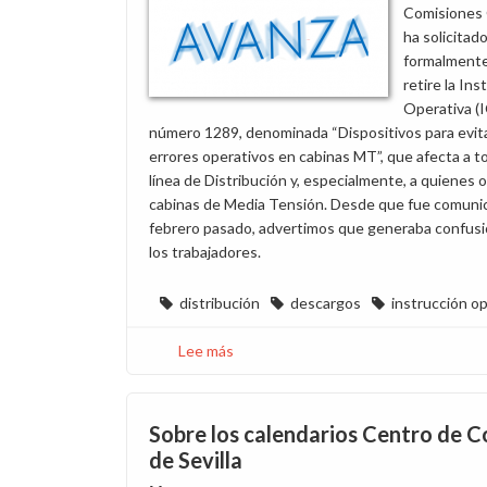
Comisiones
ha solicitad
formalmente
retire la Ins
Operativa (
número 1289, denominada “Dispositivos para evit
errores operativos en cabinas MT”, que afecta a to
línea de Distribución y, especialmente, a quienes 
cabinas de Media Tensión. Desde que fue comuni
febrero pasado, advertimos que generaba confusi
los trabajadores.
distribución
descargos
instrucción op
Lee más
sobre
Que
la
dirección
Sobre los calendarios Centro de C
retire
de Sevilla
la