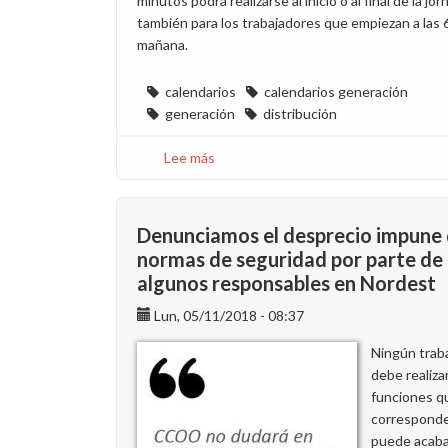
minutos podrá realizarse al inicio o al final de la jor
también para los trabajadores que empiezan a las 6
mañana.
calendarios
calendarios generación
generación
distribución
Lee más
sobre
Aprobados
los
calendarios
Denunciamos el desprecio impune
laborales
normas de seguridad por parte de
de
algunos responsables en Nordest
2019
de
Lun, 05/11/2018 - 08:37
Endesa
Ningún trab
en
debe realiza
Canarias
funciones q
corresponde
puede acaba