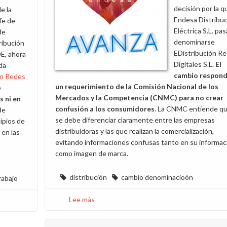
decisión por la q
e la
Endesa Distribu
efe de
Eléctrica S.L. pas
de
denominarse
ribución
EDistribución R
DE, ahora
Digitales S.L.
El
da
cambio respond
ón Redes
un requerimiento de la Comisión Nacional de los
o
Mercados y la Competencia (CNMC) para no crear
s ni en
confusión a los consumidores
. La CNMC entiende q
de
se debe diferenciar claramente entre las empresas
cipios de
distribuidoras y las que realizan la comercialización,
 en las
evitando informaciones confusas tanto en su informac
como imagen de marca.
distribución
cambio denominacioón
rabajo
Lee más
sobre
Endesa
Distribución