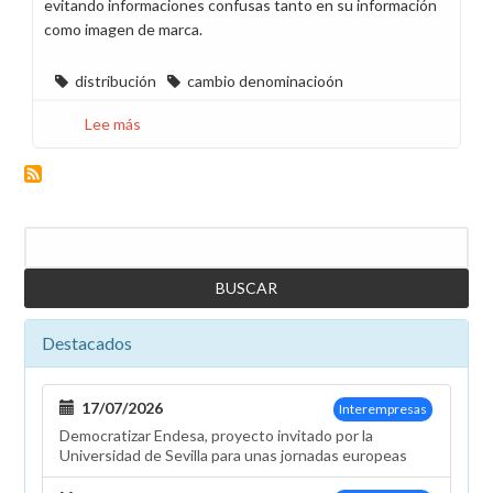
evitando informaciones confusas tanto en su información
como imagen de marca.
distribución
cambio denominacioón
Lee más
sobre
Endesa
Distribución
Eléctrica
pasa
Buscar
a
denominarse
EDistribución
Redes
Destacados
Digitales
17/07/2026
Interempresas
Democratizar Endesa, proyecto invitado por la
Universidad de Sevilla para unas jornadas europeas