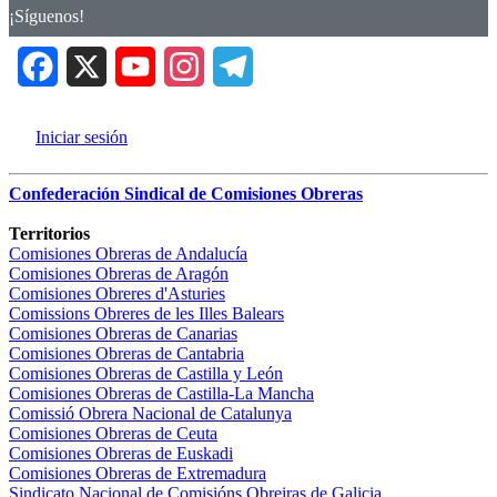
¡Síguenos!
Facebook
X
YouTube
Instagram
Telegra
Iniciar sesión
Confederación Sindical de Comisiones Obreras
Territorios
Comisiones Obreras de Andalucía
Comisiones Obreras de Aragón
Comisiones Obreres d'Asturies
Comissions Obreres de les Illes Balears
Comisiones Obreras de Canarias
Comisiones Obreras de Cantabria
Comisiones Obreras de Castilla y León
Comisiones Obreras de Castilla-La Mancha
Comissió Obrera Nacional de Catalunya
Comisiones Obreras de Ceuta
Comisiones Obreras de Euskadi
Comisiones Obreras de Extremadura
Sindicato Nacional de Comisións Obreiras de Galicia