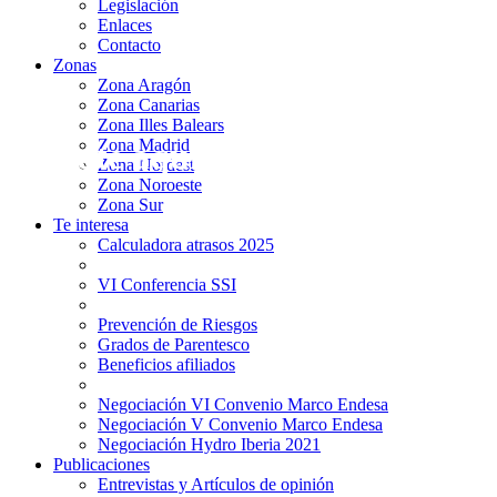
Legislación
Enlaces
Contacto
Zonas
Zona Aragón
Zona Canarias
Zona Illes Balears
Zona Madrid
¡Afíliate aquí!
Zona Nordest
Zona Noroeste
Zona Sur
Te interesa
Calculadora atrasos 2025
VI Conferencia SSI
Prevención de Riesgos
Grados de Parentesco
Beneficios afiliados
Negociación VI Convenio Marco Endesa
Negociación V Convenio Marco Endesa
Negociación Hydro Iberia 2021
Publicaciones
Entrevistas y Artículos de opinión