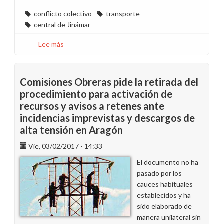
conflicto colectivo
transporte
central de Jinámar
Lee más
sobre
Finaliza
Conflicto
Colectivo
Comisiones Obreras pide la retirada del
Servicio
procedimiento para activación de
Guagua
recursos y avisos a retenes ante
Jinámar
incidencias imprevistas y descargos de
alta tensión en Aragón
Vie, 03/02/2017 - 14:33
El documento no ha
pasado por los
cauces habituales
establecidos y ha
sido elaborado de
manera unilateral sin