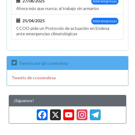
27/06/2025
Interempresas
Ahora más que nunca: al trabajo sin armarios
25/04/2025
Interempresas
CCOO pide un Protocolo de actuación en Endesa
ante emergencias climatológicas
Tweets por @ccooendesa
Tweets de ccooendesa
¡Síguenos!
Facebook
X
YouTub
Insta
Tele