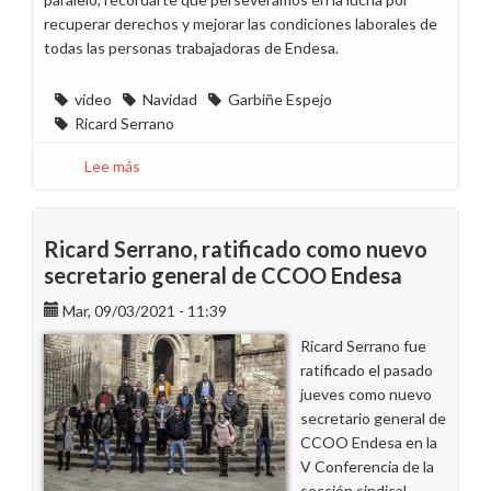
recuperar derechos y mejorar las condiciones laborales de
todas las personas trabajadoras de Endesa.
vídeo
Navidad
Garbiñe Espejo
Ricard Serrano
Lee más
sobre
“Como
nos
imaginas”:
Ricard Serrano, ratificado como nuevo
deseamos
secretario general de CCOO Endesa
lo
Mar, 09/03/2021 - 11:39
mejor
para
Ricard Serrano fue
2022
ratificado el pasado
a
jueves como nuevo
la
secretario general de
plantilla
CCOO Endesa en la
de
V Conferencia de la
Endesa
sección sindical.