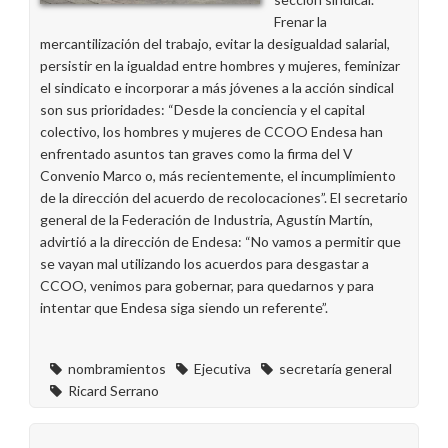
con
Frenar la
un
mercantilización del trabajo, evitar la desigualdad salarial,
vídeo
persistir en la igualdad entre hombres y mujeres, feminizar
el sindicato e incorporar a más jóvenes a la acción sindical
son sus prioridades: “Desde la conciencia y el capital
colectivo, los hombres y mujeres de CCOO Endesa han
enfrentado asuntos tan graves como la firma del V
Convenio Marco o, más recientemente, el incumplimiento
de la dirección del acuerdo de recolocaciones”. El secretario
general de la Federación de Industria, Agustín Martín,
advirtió a la dirección de Endesa: “No vamos a permitir que
se vayan mal utilizando los acuerdos para desgastar a
CCOO, venimos para gobernar, para quedarnos y para
intentar que Endesa siga siendo un referente”.
nombramientos
Ejecutiva
secretaría general
Ricard Serrano