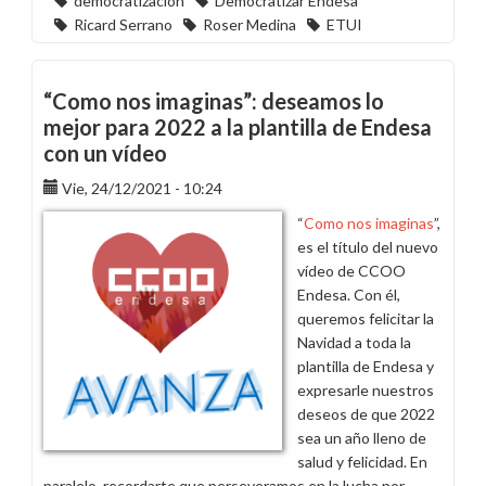
democratización
Democratizar Endesa
Ricard Serrano
Roser Medina
ETUI
“Como nos imaginas”: deseamos lo
mejor para 2022 a la plantilla de Endesa
con un vídeo
Vie, 24/12/2021 - 10:24
“
Como nos imaginas
”,
es el título del nuevo
vídeo de CCOO
Endesa. Con él,
queremos felicitar la
Navidad a toda la
plantilla de Endesa y
expresarle nuestros
deseos de que 2022
sea un año lleno de
salud y felicidad. En
paralelo, recordarte que perseveramos en la lucha por