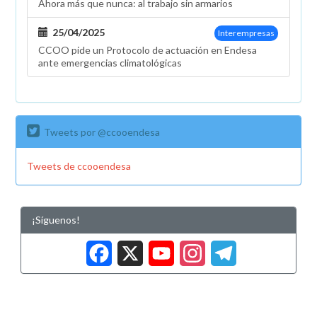
Ahora más que nunca: al trabajo sin armarios
25/04/2025
Interempresas
CCOO pide un Protocolo de actuación en Endesa
ante emergencias climatológicas
Tweets por @ccooendesa
Tweets de ccooendesa
¡Síguenos!
Facebook
X
YouTub
Insta
Tele