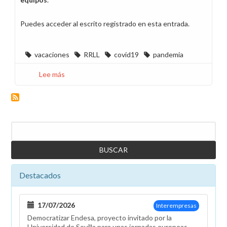
Puedes acceder al escrito registrado en esta entrada.
vacaciones
RRLL
covid19
pandemia
Lee más
sobre
CCOO
pide
ampliar
el
Buscar
período
de
vacaciones
hasta
Destacados
el
31
de
17/07/2026
Interempresas
marzo
Democratizar Endesa, proyecto invitado por la
Universidad de Sevilla para unas jornadas europeas