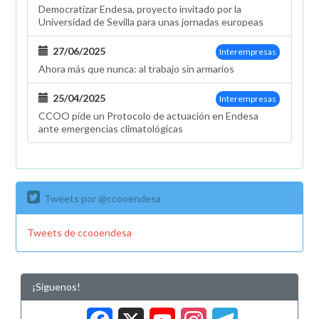
Democratizar Endesa, proyecto invitado por la
Universidad de Sevilla para unas jornadas europeas
27/06/2025
Interempresas
Ahora más que nunca: al trabajo sin armarios
25/04/2025
Interempresas
CCOO pide un Protocolo de actuación en Endesa
ante emergencias climatológicas
Tweets por @ccooendesa
Tweets de ccooendesa
¡Síguenos!
Facebook
X
YouTub
Insta
Tele