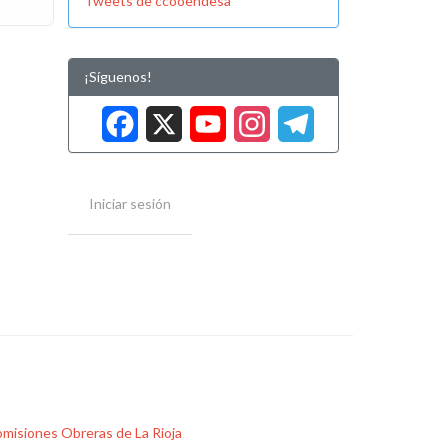
Tweets de ccooendesa
¡Síguenos!
Facebook
X
YouTube
Instag
Tele
Iniciar sesión
misiones Obreras de La Rioja