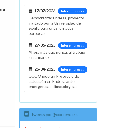
ara
17/07/2026
Interempresas
–
Democratizar Endesa, proyecto
invitado por la Universidad de
Sevilla para unas jornadas
europeas
27/06/2025
Interempresas
Ahora más que nunca: al trabajo
sin armarios
25/04/2025
Interempresas
CCOO pide un Protocolo de
actuación en Endesa ante
emergencias climatológicas
Tweets por @ccooendesa