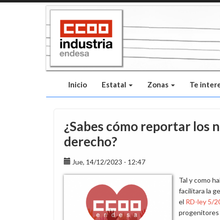
Pasar
al
contenido
principal
Inicio
Estatal
Zonas
Te inter
¿Sabes cómo reportar los n
derecho?
Jue, 14/12/2023 - 12:47
Tal y como h
facilitara la
el
RD-ley 5/2
progenitores 