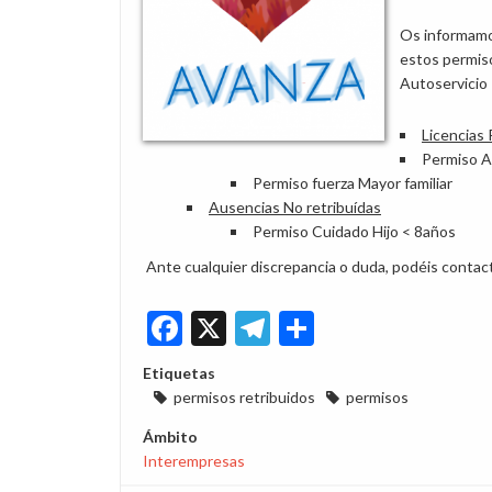
Os informam
estos permiso
Autoservicio
Licencias 
Permiso A
Permiso fuerza Mayor familiar
Ausencias No retribuídas
Permiso Cuidado Hijo < 8años
Ante cualquier discrepancia o duda, podéis contac
Facebook
X
Telegram
Share
Etiquetas
permisos retribuidos
permisos
Ámbito
Interempresas