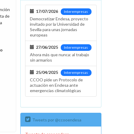
ención
17/07/2026
Interempresas
nta de
Democratizar Endesa, proyecto
la
invitado por la Universidad de
Sevilla para unas jornadas
europeas
27/06/2025
Interempresas
no
Ahora más que nunca: al trabajo
sin armarios
25/04/2025
Interempresas
CCOO pide un Protocolo de
actuación en Endesa ante
emergencias climatológicas
Tweets por @ccooendesa