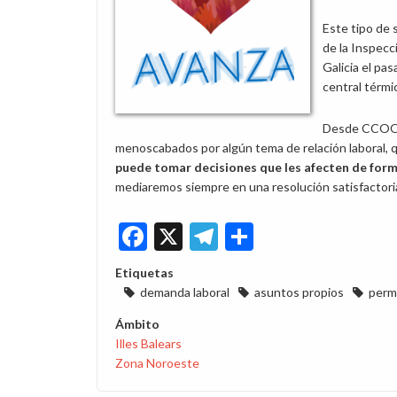
Este tipo de 
de la Inspecci
Galicia el pa
central térmi
Desde CCOO a
menoscabados por algún tema de relación laboral, q
puede tomar decisiones que les afecten de form
mediaremos siempre en una resolución satisfactoria
Facebook
X
Telegram
Share
Etiquetas
demanda laboral
asuntos propios
perm
Ámbito
Illes Balears
Zona Noroeste