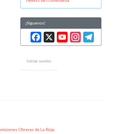
Tweets de ccooendesa
¡Síguenos!
Facebook
X
YouTube
Instag
Tele
Iniciar sesión
misiones Obreras de La Rioja