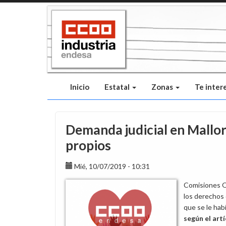
Pasar
al
contenido
principal
Inicio
Estatal
Zonas
Te inter
Demanda judicial en Mallor
propios
Mié, 10/07/2019 - 10:31
Comisiones Ob
los derechos 
que se le hab
según el art