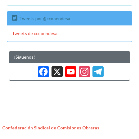
Tweets por @ccooendesa
Tweets de ccooendesa
¡Síguenos!
Facebook
X
YouTub
Insta
Tele
Confederación Sindical de Comisiones Obreras