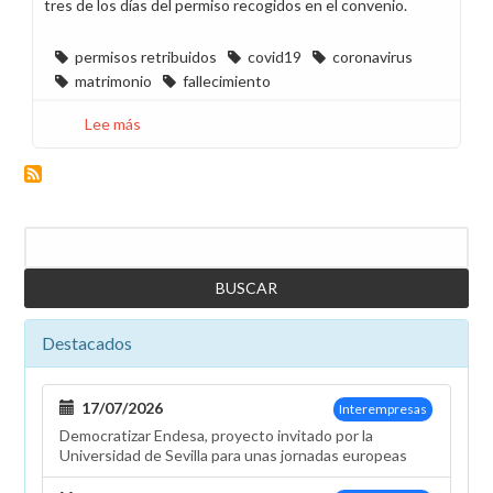
tres de los días del permiso recogidos en el convenio.
permisos retribuidos
covid19
coronavirus
matrimonio
fallecimiento
Lee más
sobre
Pedimos
a
la
dirección
Buscar
mayor
sensibilidad
en
los
Destacados
permisos
de
fallecimiento
17/07/2026
Interempresas
y
Democratizar Endesa, proyecto invitado por la
matrimonio
Universidad de Sevilla para unas jornadas europeas