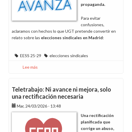
propaganda.
Para evitar
confusiones,
aclaramos con hechos lo que UGT pretende convertir en
relato sobre las
elecciones sindicales en Madrid
:
EESS 25-29
elecciones sindicales
Lee más
sobre
Llegamos
al
último
Teletrabajo: Ni avance ni mejora, solo
acto
una rectificación necesaria
de
Mar, 24/03/2026 - 13:48
la
función
Una rectificación
planificada que
corrige un abuso,