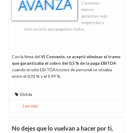
Convenio:
menos
garantías, más
exigencias y
otro recorte que pagamos todos.
Con la firma del
VI Convenio, se aceptó eliminar el tramo
que garantizaba el cobro del 0,5 % de la paga EBITDA
cuando el ratio EBITDA/costes de personal se situaba
entre el 0,01 % y el 9,99 %.
Ebitda
Lee más
sobre
Nos
quitaron
derechos,
No dejes que lo vuelvan a hacer por ti,
nos