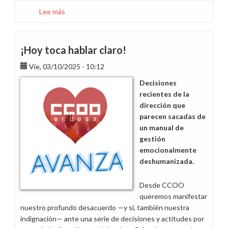
Lee más
sobre
Teletrabajo:
Ni
avance
¡Hoy toca hablar claro!
ni
Vie, 03/10/2025 - 10:12
mejora,
solo
Decisiones
una
recientes de la
rectificación
dirección que
necesaria
parecen sacadas de
un manual de
gestión
emocionalmente
deshumanizada.
Desde CCOO
queremos manifestar
nuestro profundo desacuerdo —y sí, también nuestra
indignación— ante una serie de decisiones y actitudes por