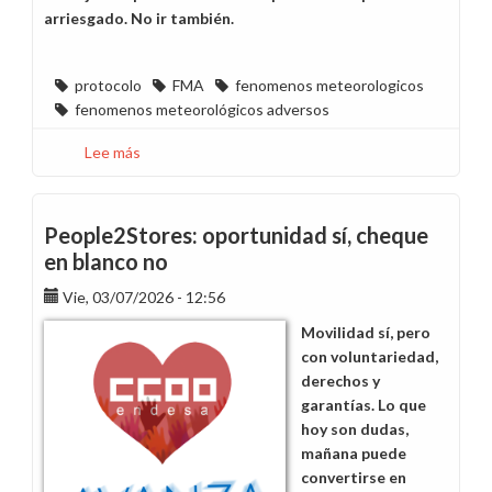
arriesgado. No ir también.
protocolo
FMA
fenomenos meteorologicos
fenomenos meteorológicos adversos
Lee más
sobre
Protocolo
aprobado,
incertidumbre
People2Stores: oportunidad sí, cheque
garantizada
en blanco no
Vie, 03/07/2026 - 12:56
Movilidad sí, pero
con voluntariedad,
derechos y
garantías. Lo que
hoy son dudas,
mañana puede
convertirse en