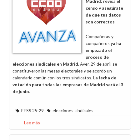
Madrid: revisa el
censo y asegúrate
de que tus datos
son correctos
Compañeras y
compañeros
ya ha
empezado el
proceso de
elecciones sindicales en Madrid
. Ayer, 29 de abril, se
constituyeron las mesas electorales y se acordó un
calendario común con los tres sindicatos.
La fecha de
votación para todas las empresas de Madrid será el 3
de junio
.
EESS 25-29
elecciones sindicales
Lee más
sobre
Asegura
tu