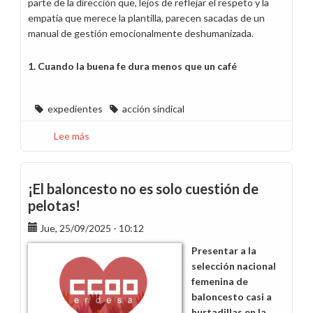
parte de la dirección que, lejos de reflejar el respeto y la
empatía que merece la plantilla, parecen sacadas de un
manual de gestión emocionalmente deshumanizada.
1. Cuando la buena fe dura menos que un café
expedientes
acción sindical
Lee más
sobre
¡Hoy
toca
hablar
¡El baloncesto no es solo cuestión de
claro!
pelotas!
Jue, 25/09/2025 - 10:12
Presentar a la
selección nacional
femenina de
baloncesto casi a
hurtadillas en la