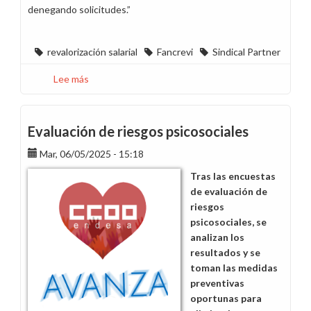
denegando solicitudes.”
revalorización salarial
Fancrevi
Sindical Partner
Lee más
sobre
Mismo
salario,
más
Evaluación de riesgos psicosociales
endeudamiento…
Mar, 06/05/2025 - 15:18
¡Gracias
por
Tras las encuestas
tanto!
de evaluación de
riesgos
psicosociales, se
analizan los
resultados y se
toman las medidas
preventivas
oportunas para