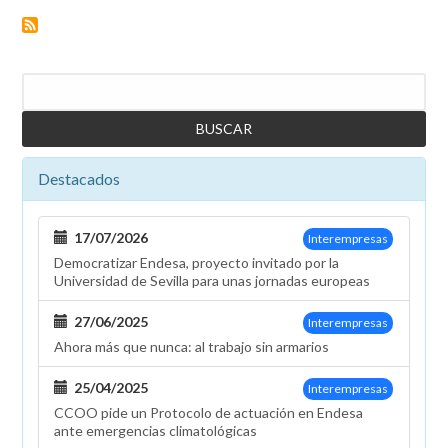
medida
del
"sindical
partner"
Buscar
Destacados
17/07/2026
Interempresas
Democratizar Endesa, proyecto invitado por la
Universidad de Sevilla para unas jornadas europeas
27/06/2025
Interempresas
Ahora más que nunca: al trabajo sin armarios
25/04/2025
Interempresas
CCOO pide un Protocolo de actuación en Endesa
ante emergencias climatológicas