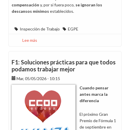
compensación
y, por si fuera poco,
se ignoran los
descansos mínimos
establecidos.
Inspección de Trabajo
EGPE
Lee más
sobre
Trabajar
más
no
F1: Soluciones prácticas para que todos
es
podamos trabajar mejor
gratis
Mar, 05/05/2026 - 10:15
Cuando pensar
antes marca la
diferencia
El próximo Gran
Premio de Fórmula 1
de septiembre en