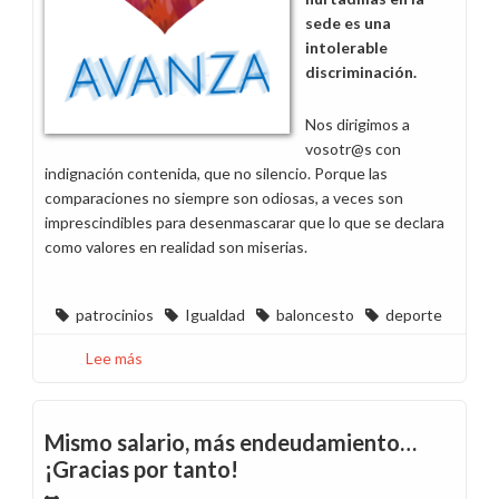
sede es una
intolerable
discriminación.
Nos dirigimos a
vosotr@s con
indignación contenida, que no silencio. Porque las
comparaciones no siempre son odiosas, a veces son
imprescindibles para desenmascarar que lo que se declara
como valores en realidad son miserias.
patrocinios
Igualdad
baloncesto
deporte
Lee más
sobre
¡El
baloncesto
no
Mismo salario, más endeudamiento…
es
¡Gracias por tanto!
solo