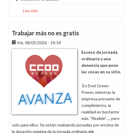
Lee más
sobre
No
dejes
que
Trabajar más no es gratis
lo
Vie, 08/05/2026 - 14:14
vuelvan
a
Exceso de jornada
hacer
ordinaria y una
por
denuncia que pone
ti,
las cosas en su sitio.
ahora
tú
En Enel Green
tienes
Power, mientras la
la
empresa presume de
llave
cumplimiento, la
realidad es bastante
más “flexible”…, pero
solo para ellos. Se están realizando jornadas por encima de
la duración máxima de la jornada ordinaria
sin