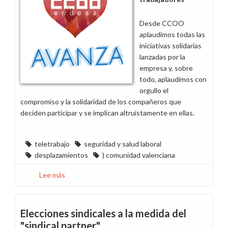
Desde CCOO
aplaudimos todas las
iniciativas solidarias
lanzadas por la
empresa y, sobre
todo, aplaudimos con
orgullo el
compromiso y la solidaridad de los compañeros que
deciden participar y se implican altruistamente en ellas.
teletrabajo
seguridad y salud laboral
desplazamientos
) comunidad valenciana
Lee más
sobre
Una
empresa
solidaria,
Elecciones sindicales a la medida del
también
"sindical partner"