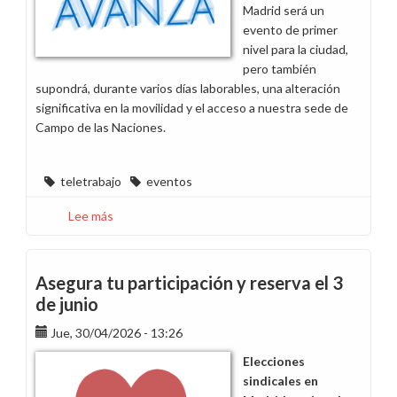
Madrid será un
evento de primer
nivel para la ciudad,
pero también
supondrá, durante varios días laborables, una alteración
significativa en la movilidad y el acceso a nuestra sede de
Campo de las Naciones.
teletrabajo
eventos
Lee más
sobre
F1:
Soluciones
prácticas
Asegura tu participación y reserva el 3
para
de junio
que
Jue, 30/04/2026 - 13:26
todos
podamos
Elecciones
trabajar
sindicales en
mejor