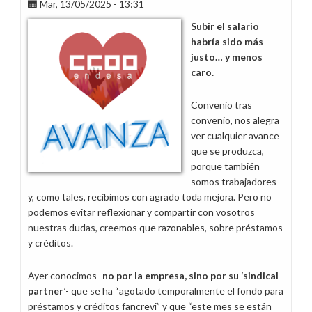
Mar, 13/05/2025 - 13:31
cuestión
de
Subir el salario
pelotas!
habría sido más
justo… y menos
caro.
Convenio tras
convenio, nos alegra
ver cualquier avance
que se produzca,
porque también
somos trabajadores
y, como tales, recibimos con agrado toda mejora. Pero no
podemos evitar reflexionar y compartir con vosotros
nuestras dudas, creemos que razonables, sobre préstamos
y créditos.
Ayer conocimos -
no por la empresa, sino por su ‘sindical
partner’
- que se ha “agotado temporalmente el fondo para
préstamos y créditos fancrevi” y que “este mes se están