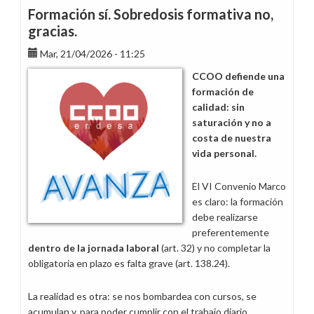
participación
Formación sí. Sobredosis formativa no,
y
gracias.
reserva
Mar, 21/04/2026 - 11:25
el
3
CCOO defiende una
de
formación de
junio
calidad: sin
saturación y no a
costa de nuestra
vida personal.
El VI Convenio Marco
es claro: la formación
debe realizarse
preferentemente
dentro de la jornada laboral
(art. 32) y no completar la
obligatoria en plazo es falta grave (art. 138.24).
La realidad es otra: se nos bombardea con cursos, se
acumulan y, para poder cumplir con el trabajo diario,