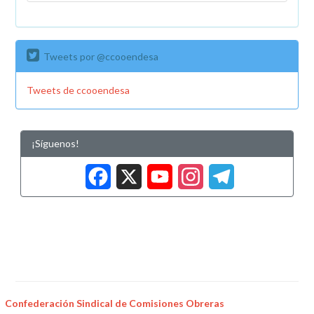
Tweets por @ccooendesa
Tweets de ccooendesa
¡Síguenos!
Facebook
X
YouTub
Insta
Tele
Confederación Sindical de Comisiones Obreras