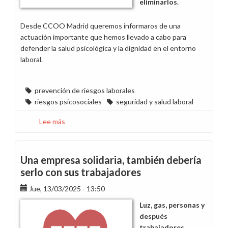
eliminarlos.
Desde CCOO Madrid queremos informaros de una
actuación importante que hemos llevado a cabo para
defender la salud psicológica y la dignidad en el entorno
laboral.
prevención de riesgos laborales
riesgos psicosociales
seguridad y salud laboral
Lee más
sobre
Evaluación
de
riesgos
Una empresa solidaria, también debería
psicosociales
serlo con sus trabajadores
Jue, 13/03/2025 - 13:50
Luz, gas, personas y
después
trabajadores