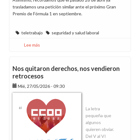
trasladamos una petición similar ante el próximo Gran
Premio de Fórmula 1 en septiembre.
teletrabajo
seguridad y salud laboral
Lee más
sobre
Ante
el
colapso
Nos quitaron derechos, nos vendieron
previsto,
retrocesos
una
Mié, 27/05/2026 - 09:30
solución
clara:
teletrabajo
La letra
pequeña que
algunos
quieren obviar.
Del V al VI