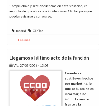
Compruébalo y si te encuentras en esta situación, es
importante que abras una incidencia en ClicTac para que
pueda revisarse y corregirse.
madrid
ClicTac
Lee más
sobre
Detectamos
incidencia
en
Llegamos al último acto de la función
ClicTac
Vie, 27/03/2026 - 13:05
Cuando se
sustituyen hechos
por marketing, lo
que se busca no es
informar, sino
influir. La verdad
frente a la