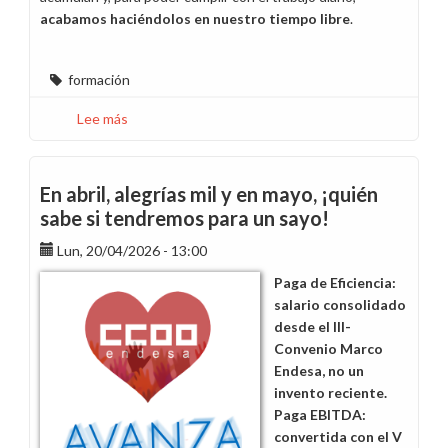
acabamos haciéndolos en nuestro tiempo libre
.
formación
Lee más
sobre
Formación
sí.
Sobredosis
En abril, alegrías mil y en mayo, ¡quién
formativa
sabe si tendremos para un sayo!
no,
Lun, 20/04/2026 - 13:00
gracias.
Paga de Eficiencia:
salario consolidado
desde el III-
Convenio Marco
Endesa, no un
invento reciente.
Paga EBITDA:
convertida con el V