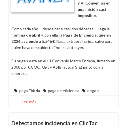
y VI Convenios en
una misión casi
imposible.
Como cada año —desde hace casi dos décadas— llega la
nómina de abril
y, con ella, la
Paga de Eficiencia, que en
2026 asciende a 5.546 €
. Nada extraordinario… salvo para
quien haya descubierto Endesa anteayer.
Su origen está en el III Convenio Marco Endesa, firmado en
2008 por CCOO, Ugt y ASIE (actual SIE) junto con la
empresa.
paga Ebitda
paga de eficiencia
negoci
Lee más
sobre
En
abril,
alegrías
Detectamos incidencia en ClicTac
mil