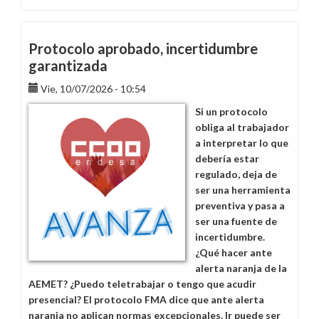
Paga
EBITDA
2026,
Protocolo aprobado, incertidumbre
más
garantizada
preguntas
Vie, 10/07/2026 - 10:54
que
respuestas
Si un protocolo
obliga al trabajador
a interpretar lo que
debería estar
regulado, deja de
ser una herramienta
preventiva y pasa a
ser una fuente de
incertidumbre.
¿Qué hacer ante
alerta naranja de la
AEMET? ¿Puedo teletrabajar o tengo que acudir
presencial? El protocolo FMA dice que ante alerta
naranja no aplican normas excepcionales. Ir puede ser