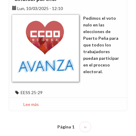
debería
Lun, 10/03/2025 - 12:10
serlo
con
Pedimos el voto
sus
nulo en las
trabajadores
elecciones de
Puerto Peña para
que todos los
trabajadores
puedan participar
en el proceso
electoral.
EESS 25-29
Lee más
sobre
Elecciones
sindicales
a
Página 1
Siguiente
››
Paginación
la
página