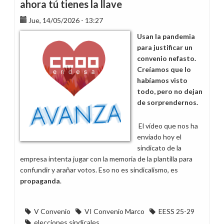
ahora tú tienes la llave
vendieron
Jue, 14/05/2026 - 13:27
retrocesos
Usan la pandemia
para justificar un
convenio nefasto.
Creíamos que lo
habíamos visto
todo, pero no dejan
de sorprendernos.
El vídeo que nos ha
enviado hoy el
sindicato de la
empresa intenta jugar con la memoria de la plantilla para
confundir y arañar votos. Eso no es sindicalismo, es
propaganda
.
V Convenio
VI Convenio Marco
EESS 25-29
elecciones sindicales