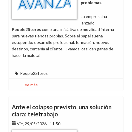
problemas.
La empresa ha
lanzado
People2Stores
como una iniciativa de movilidad interna
para nuevas tiendas propias. Sobre el papel suena
estupendo: desarrollo profesional, formación, nuevos
destinos, cercanía al cliente… ¡vamos, casi dan ganas de
hacer la maleta!
People2Stores
Lee más
sobre
People2Stores:
oportunidad
sí,
Ante el colapso previsto, una solución
cheque
clara: teletrabajo
en
Vie, 29/05/2026 - 11:50
blanco
no