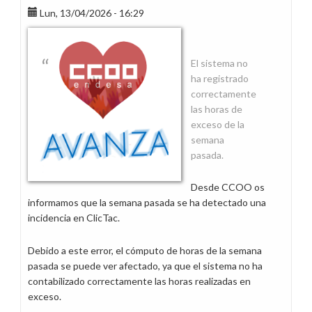
Lun, 13/04/2026 - 16:29
y
en
mayo,
¡quién
El sistema no
sabe
ha registrado
si
correctamente
tendremos
las horas de
para
exceso de la
un
semana
sayo!
pasada.
Desde CCOO os
informamos que la semana pasada se ha detectado una
incidencia en ClicTac.
Debido a este error, el cómputo de horas de la semana
pasada se puede ver afectado, ya que el sistema no ha
contabilizado correctamente las horas realizadas en
exceso.