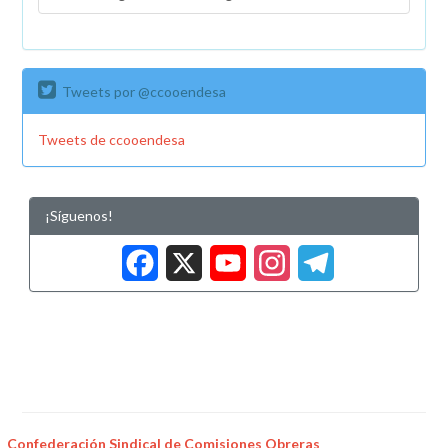
Tweets por @ccooendesa
Tweets de ccooendesa
¡Síguenos!
Facebook
X
YouTub
Insta
Tele
Confederación Sindical de Comisiones Obreras