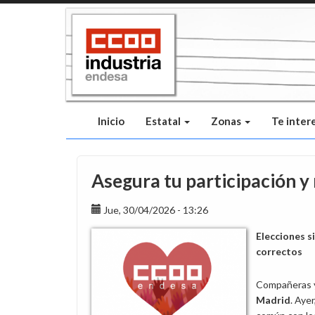
Pasar
al
contenido
principal
Inicio
Estatal
Zonas
Te inter
Asegura tu participación y 
Jue, 30/04/2026 - 13:26
Elecciones s
correctos
Compañeras 
Madrid
. Aye