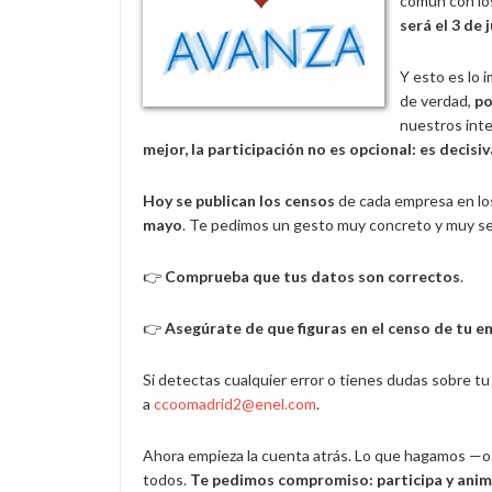
común con los
será el 3 de 
Y esto es lo 
de verdad,
po
nuestros inte
mejor, la participación no es opcional: es decisiv
Hoy se publican los censos
de cada empresa en los
mayo
. Te pedimos un gesto muy concreto y muy sen
👉
Comprueba que tus datos son correctos
.
👉
Asegúrate de que figuras en el censo de tu 
Si detectas cualquier error o tienes dudas sobre tu
a
ccoomadrid2@enel.com
.
Ahora empieza la cuenta atrás. Lo que hagamos —
todos.
Te pedimos compromiso: participa y anim