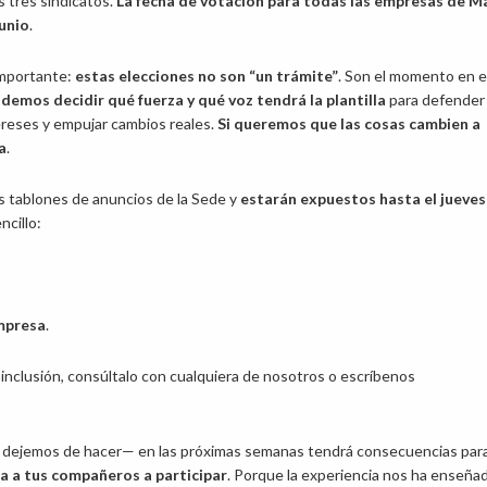
 tres sindicatos.
La fecha de votación para todas las empresas de M
junio
.
importante:
estas elecciones no son “un trámite”
. Son el momento en e
demos decidir qué fuerza y qué voz tendrá la plantilla
para defender
reses y empujar cambios reales.
Si queremos que las cosas cambien a
a
.
 tablones de anuncios de la Sede y
estarán expuestos hasta el jueves
cillo:
empresa
.
 inclusión, consúltalo con cualquiera de nosotros o escríbenos
o dejemos de hacer— en las próximas semanas tendrá consecuencias par
a a tus compañeros a participar
. Porque la experiencia nos ha enseña