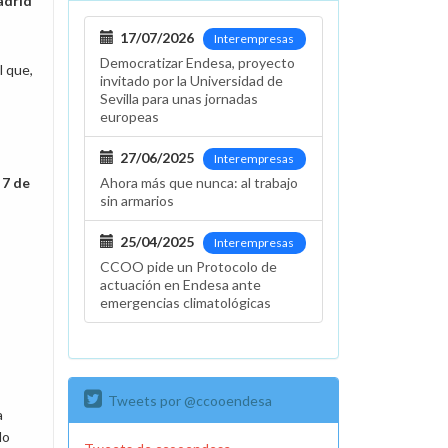
adrid
17/07/2026
Interempresas
Democratizar Endesa, proyecto
l que,
invitado por la Universidad de
Sevilla para unas jornadas
europeas
27/06/2025
Interempresas
 7 de
Ahora más que nunca: al trabajo
sin armarios
25/04/2025
Interempresas
CCOO pide un Protocolo de
actuación en Endesa ante
emergencias climatológicas
Tweets por @ccooendesa
a
do