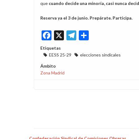
que
cuando decide una minoría, casi nunca decid
Reserva ya el 3 de junio. Prepárate. Participa.
Facebook
X
Telegram
Share
Etiquetas
EESS 25-29
elecciones sindicales
Ámbito
Zona Madrid
Confederación Sindical de Comisiones Obreras