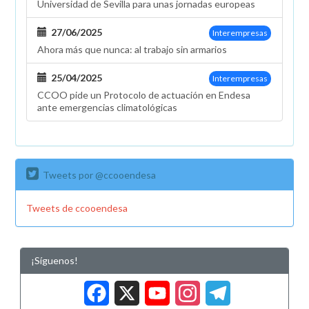
Universidad de Sevilla para unas jornadas europeas
sayo!
27/06/2025
Interempresas
Ahora más que nunca: al trabajo sin armarios
25/04/2025
Interempresas
CCOO pide un Protocolo de actuación en Endesa
ante emergencias climatológicas
Tweets por @ccooendesa
Tweets de ccooendesa
¡Síguenos!
Facebook
X
YouTub
Insta
Tele