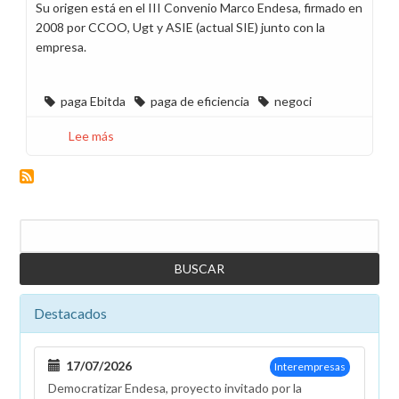
Su origen está en el III Convenio Marco Endesa, firmado en
2008 por CCOO, Ugt y ASIE (actual SIE) junto con la
empresa.
paga Ebitda
paga de eficiencia
negoci
Lee más
sobre
En
abril,
alegrías
mil
Buscar
y
en
mayo,
¡quién
Destacados
sabe
si
tendremos
17/07/2026
Interempresas
para
Democratizar Endesa, proyecto invitado por la
un