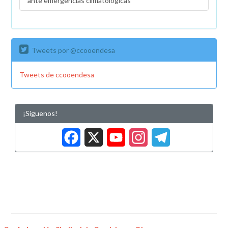
ante emergencias climatológicas
Tweets por @ccooendesa
Tweets de ccooendesa
¡Síguenos!
Facebook
X
YouTub
Insta
Tele