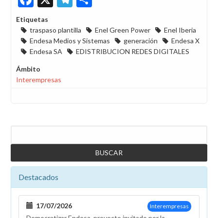
Etiquetas
traspaso plantilla
Enel Green Power
Enel Iberia
Endesa Medios y Sistemas
generación
Endesa X
Endesa SA
EDISTRIBUCION REDES DIGITALES
Ámbito
Interempresas
Buscar
Destacados
17/07/2026
Interempresas
Democratizar Endesa, proyecto invitado por la