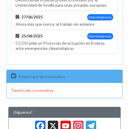
Universidad de Sevilla para unas jornadas europeas
27/06/2025
Interempresas
Ahora más que nunca: al trabajo sin armarios
25/04/2025
Interempresas
CCOO pide un Protocolo de actuación en Endesa
ante emergencias climatológicas
Tweets por @ccooendesa
Tweets de ccooendesa
¡Síguenos!
Facebook
X
YouTub
Insta
Tele