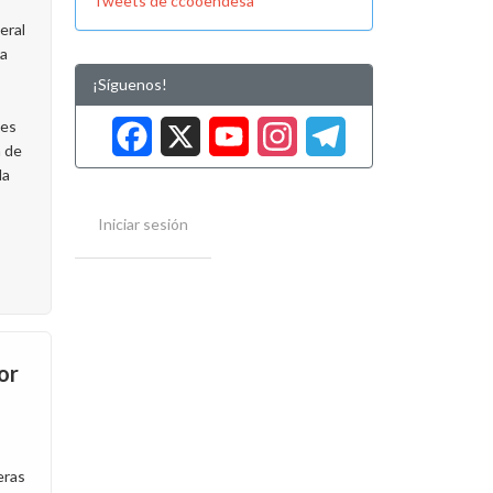
Tweets de ccooendesa
eral
a
¡Síguenos!
Facebook
X
YouTube
Instag
Tele
nes
n de
la
Iniciar sesión
or
eras