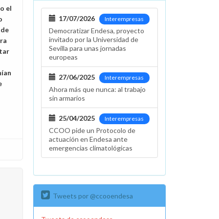
o el
17/07/2026
o
Interempresas
 de
Democratizar Endesa, proyecto
invitado por la Universidad de
ra
Sevilla para unas jornadas
tar
europeas
nían
27/06/2025
Interempresas
e
Ahora más que nunca: al trabajo
sin armarios
25/04/2025
Interempresas
CCOO pide un Protocolo de
actuación en Endesa ante
emergencias climatológicas
Tweets por @ccooendesa