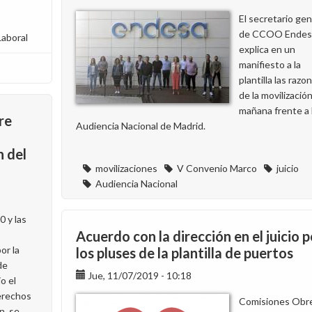
la
El secretario gen
Audiencia
de CCOO Endes
Laboral
Nacional
explica en un
de
manifiesto a la
los
plantilla las razo
excluidos
de la movilizació
de
mañana frente a 
convenio
re
Audiencia Nacional de Madrid.
n del
movilizaciones
V Convenio Marco
juicio
Audiencia Nacional
0 y las
Acuerdo con la dirección en el juicio p
or la
los pluses de la plantilla de puertos
de
Jue, 11/07/2019 - 10:18
o el
erechos
Comisiones Obr
n, se