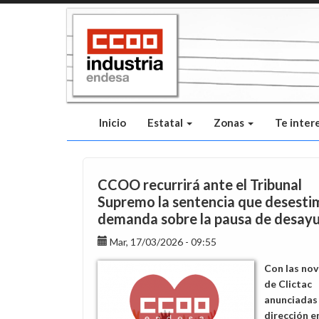
Pasar
al
contenido
principal
Inicio
Estatal
Zonas
Te inter
CCOO recurrirá ante el Tribunal
Supremo la sentencia que desesti
demanda sobre la pausa de desay
Mar, 17/03/2026 - 09:55
Con las no
de Clictac
anunciadas 
dirección e