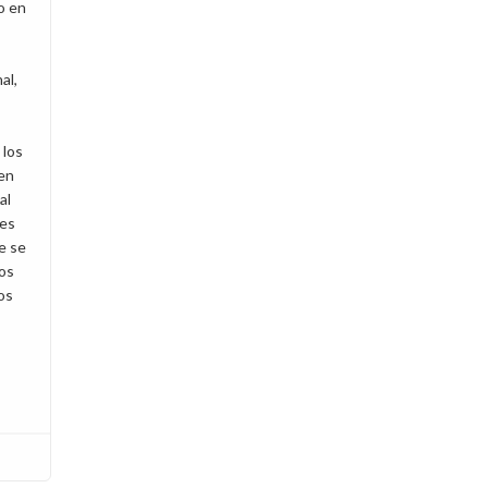
o en
al,
 los
 en
al
res
e se
tos
os