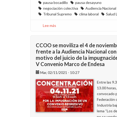
pausa bocadillo
pausa desayuno
negociación colectiva
Audiencia Nacional
Tribunal Supremo
clima laboral
Salud 
Lee más
sobre
CCOO
recurrirá
ante
CCOO se moviliza el 4 de noviemb
el
frente a la Audiencia Nacional con
Tribunal
motivo del juicio de la impugnació
Supremo
V Convenio Marco de Endesa
la
sentencia
Mar, 02/11/2021 - 10:27
que
Entre las 9.3
desestima
13.00 horas,
la
convocado p
demanda
Federación 
sobre
Industria baj
la
lema “Los d
pausa
no se vende