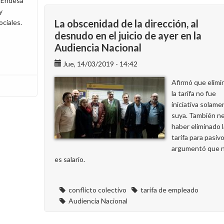
e Endesa
con
y
la
La obscenidad de la dirección, al
ociales.
dirección
desnudo en el juicio de ayer en la
en
Audiencia Nacional
el
juicio
Jue, 14/03/2019 - 14:42
por
Afirmó que elimi
los
la tarifa no fue
pluses
iniciativa solame
de
suya. También n
la
haber eliminado l
plantilla
tarifa para pasiv
de
argumentó que 
puertos
es salario.
conflicto colectivo
tarifa de empleado
Audiencia Nacional