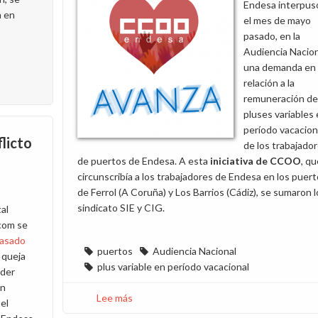
Endesa interpus
a en
el mes de mayo
pasado, en la
Audiencia Nacion
una demanda en
relación a la
remuneración de
pluses variables
período vacacion
flicto
de los trabajado
de puertos de Endesa. A esta
iniciativa de CCOO
, qu
circunscribía a los trabajadores de Endesa en los puer
de Ferrol (A Coruña) y Los Barrios (Cádiz), se sumaron l
sindicato SIE y CIG.
tal
com se
pasado
puertos
Audiencia Nacional
 queja
plus variable en período vacacional
oder
un
Lee más
sobre
el
Acuerdo