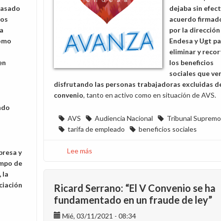
pasado
dejaba sin efect
los
acuerdo firmad
a
por la dirección
como
Endesa y Ugt pa
eliminar y recor
en
los beneficios
sociales que ve
disfrutando las personas trabajadoras excluidas d
convenio
, tanto en activo como en situación de AVS.
ndo
AVS
Audiencia Nacional
Tribunal Supremo
tarifa de empleado
beneficios sociales
Lee más
sobre
presa y
Sobre
empo de
la
 la
ejecución
ciación
Ricard Serrano: “El V Convenio se ha
de
fundamentado en un fraude de ley”
sentencia
Mié, 03/11/2021 - 08:34
de