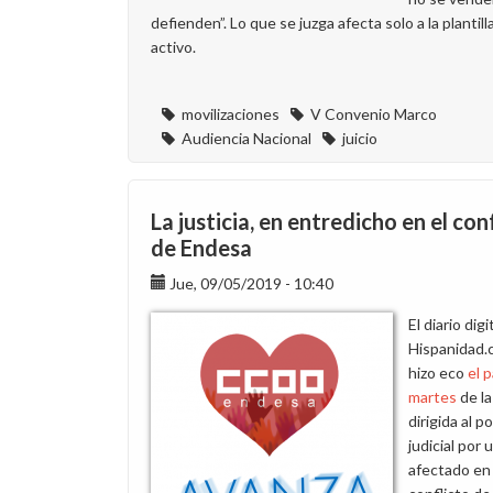
de
defienden”. Lo que se juzga afecta solo a la plantill
desayuno
activo.
movilizaciones
V Convenio Marco
Audiencia Nacional
juicio
La justicia, en entredicho en el con
de Endesa
Jue, 09/05/2019 - 10:40
El diario digi
Hispanidad.
hizo eco
el 
martes
de la
dirigida al p
judicial por 
afectado en 