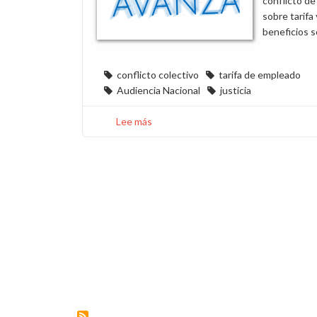
conflicto d
sobre tarifa 
beneficios s
conflicto colectivo
tarifa de empleado
Audiencia Nacional
justicia
Lee más
sobre
La
justicia,
en
entredicho
en
el
conflicto
de
Endesa