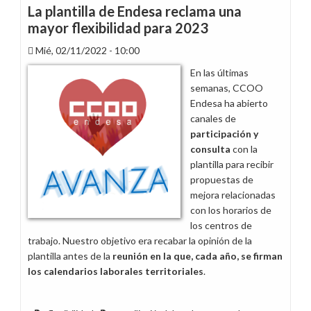
calendarios
La plantilla de Endesa reclama una
laborales
mayor flexibilidad para 2023
de
Mié, 02/11/2022 - 10:00
2024
en
En las últimas
Aragón
semanas, CCOO
Endesa ha abierto
canales de
participación y
consulta
con la
plantilla para recibir
propuestas de
mejora relacionadas
con los horarios de
los centros de
trabajo. Nuestro objetivo era recabar la opinión de la
plantilla antes de la
reunión en la que, cada año, se firman
los calendarios laborales territoriales
.