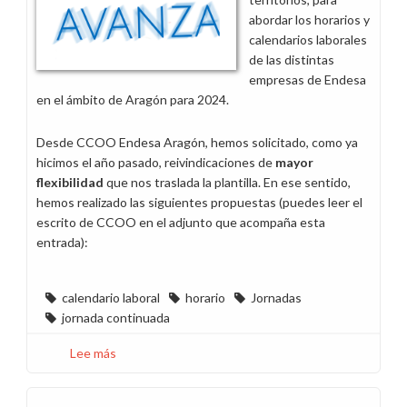
tiempo
abordar los horarios y
de
calendarios laborales
trabajo
de las distintas
empresas de Endesa
en el ámbito de Aragón para 2024.
Desde CCOO Endesa Aragón, hemos solicitado, como ya
hicimos el año pasado, reivindicaciones de
mayor
flexibilidad
que nos traslada la plantilla. En ese sentido,
hemos realizado las siguientes propuestas (puedes leer el
escrito de CCOO en el adjunto que acompaña esta
entrada):
calendario laboral
horario
Jornadas
jornada continuada
Lee más
sobre
Horarios
y