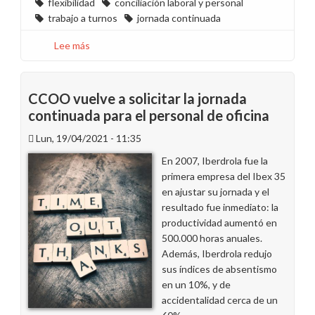
flexibilidad
conciliación laboral y personal
trabajo a turnos
jornada continuada
Lee más
sobre
La
plantilla
de
CCOO vuelve a solicitar la jornada
Endesa
continuada para el personal de oficina
reclama
Lun, 19/04/2021 - 11:35
una
mayor
En 2007, Iberdrola fue la
flexibilidad
primera empresa del Ibex 35
para
en ajustar su jornada y el
2023
resultado fue inmediato: la
productividad aumentó en
500.000 horas anuales.
Además, Iberdrola redujo
sus índices de absentismo
en un 10%, y de
accidentalidad cerca de un