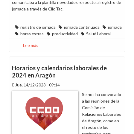
comunicaba a la plantilla novedades respecto al registro de
jornada a través de Clic Tac.
registro de jornada
jornada continuada
jornada
horas extras
productividad
Salud Laboral
Lee más
sobre
CCOO
defiende
en
Horarios y calendarios laborales de
los
2024 en Aragón
tribunales
Jue, 14/12/2023 - 09:14
que
la
Se nos ha convocado
pausa
a las reuniones de la
para
Comisión de
desayuno
Relaciones Laborales
siga
de Aragón, como en
contando
el resto de los
como
territorios, para