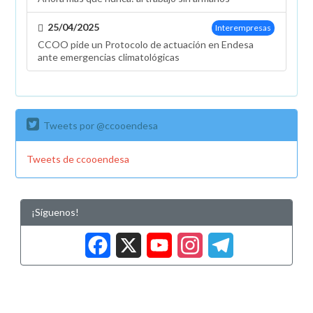
25/04/2025
Interempresas
CCOO pide un Protocolo de actuación en Endesa
ante emergencias climatológicas
Tweets por @ccooendesa
Tweets de ccooendesa
¡Síguenos!
Facebook
X
YouTub
Insta
Tele