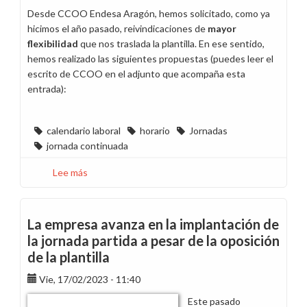
Desde CCOO Endesa Aragón, hemos solicitado, como ya
hicimos el año pasado, reivindicaciones de
mayor
flexibilidad
que nos traslada la plantilla. En ese sentido,
hemos realizado las siguientes propuestas (puedes leer el
escrito de CCOO en el adjunto que acompaña esta
entrada):
calendario laboral
horario
Jornadas
jornada continuada
Lee más
sobre
Horarios
y
calendarios
La empresa avanza en la implantación de
laborales
la jornada partida a pesar de la oposición
de
de la plantilla
2024
en
Vie, 17/02/2023 - 11:40
Aragón
Este pasado