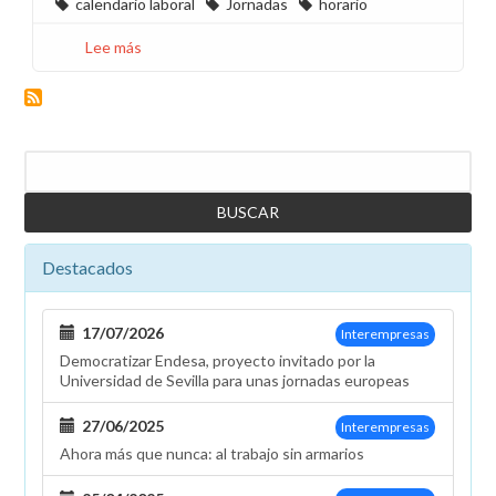
calendario laboral
Jornadas
horario
Lee más
sobre
La
empresa
avanza
en
Buscar
la
implantación
de
la
Destacados
jornada
partida
a
17/07/2026
Interempresas
pesar
Democratizar Endesa, proyecto invitado por la
de
Universidad de Sevilla para unas jornadas europeas
la
oposición
27/06/2025
Interempresas
de
Ahora más que nunca: al trabajo sin armarios
la
plantilla