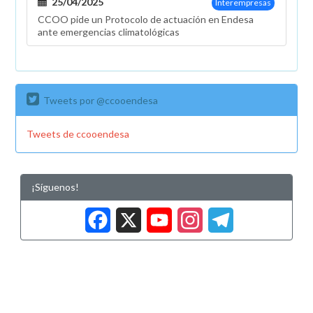
25/04/2025
Interempresas
CCOO pide un Protocolo de actuación en Endesa
ante emergencias climatológicas
Tweets por @ccooendesa
Tweets de ccooendesa
¡Síguenos!
Facebook
X
YouTub
Insta
Tele