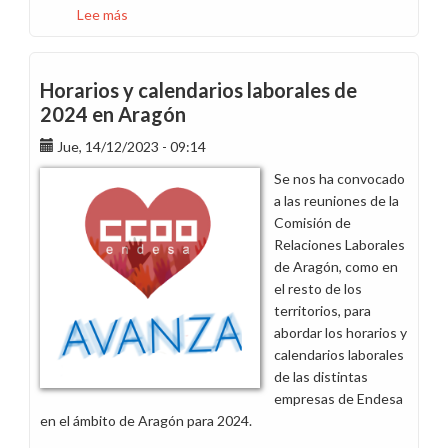
Lee más
sobre
Donde
dije
digo,
Horarios y calendarios laborales de
digo
2024 en Aragón
Diego.
Jue, 14/12/2023 - 09:14
Calendarios
laborales
Se nos ha convocado
2024
a las reuniones de la
Comisión de
Relaciones Laborales
de Aragón, como en
el resto de los
territorios, para
abordar los horarios y
calendarios laborales
de las distintas
empresas de Endesa
en el ámbito de Aragón para 2024.