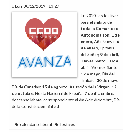
Lun, 30/12/2019 - 13:27
En 2020, los festivos
para el ámbito de
toda la Comunidad
Autónoma
son:
1 de
enero
, Año Nuevo;
6
de enero
, Epifanía
del Señor;
9 de abril
,
Jueves Santo;
10 de
abril
, Viernes Santo;
1 de mayo
, Día del
Trabajo;
30 de mayo
,
Día de Canarias;
15 de agosto
, Asunción de la Virgen;
12
de octubre
, Fiesta Nacional de España;
7 de diciembre
,
descanso laboral correspondiente al día 6 de diciembre, Día
de la Constitución;
8 de d
calendario laboral
festivos