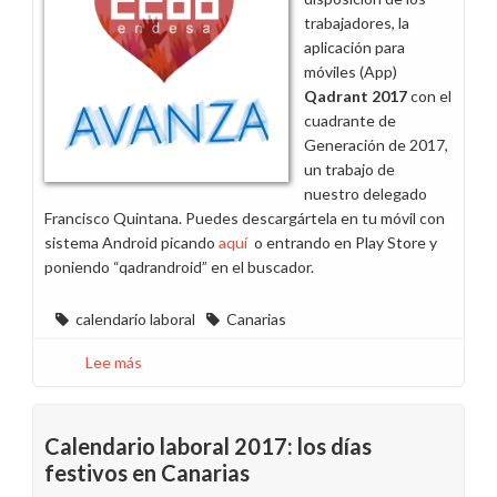
trabajadores, la
aplicación para
móviles (App)
Qadrant 2017
con el
cuadrante de
Generación de 2017,
un trabajo de
nuestro delegado
Francisco Quintana. Puedes descargártela en tu móvil con
sistema Android picando
aquí
o entrando en Play Store y
poniendo “qadrandroid” en el buscador.
calendario laboral
Canarias
Lee más
sobre
El
cuadrante
de
Calendario laboral 2017: los días
Generación
festivos en Canarias
de