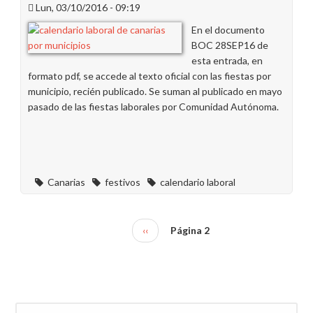
Lun, 03/10/2016 - 09:19
2017,
ya
En el documento
disponible
BOC 28SEP16 de
en
esta entrada, en
la
formato pdf, se accede al texto oficial con las fiestas por
App
municipio, recién publicado. Se suman al publicado en mayo
para
pasado de las fiestas laborales por Comunidad Autónoma.
móviles
Canarias
festivos
calendario laboral
Página
‹‹
Página 2
Paginación
anterior
Buscar