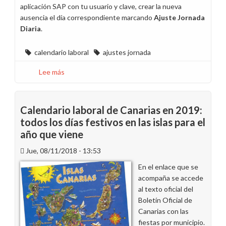
aplicación SAP con tu usuario y clave, crear la nueva
ausencia el día correspondiente marcando
Ajuste Jornada
Diaria
.
calendario laboral
ajustes jornada
Lee más
sobre
Día
24
o
Calendario laboral de Canarias en 2019:
31
todos los días festivos en las islas para el
de
año que viene
diciembre
a
Jue, 08/11/2018 - 13:53
recuperar
En el enlace que se
acompaña se accede
al texto oficial del
Boletín Oficial de
Canarias con las
fiestas por municipio.