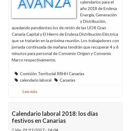
calendarios para el
año 2018 de Endesa
Energía, Generación
y Distribución,
quedando pendientes los de retén de las UOR Gran
Canaria Capital y El Hierro de Endesa Distribución Eléctrica
que se tratarán en la próxima reunión. Los trabajadores con
jornada continuada de mañana tendrán que recuperar 4 y 6
minutos para personal de Convenio Origen y Convenio
Marco respectivamente.
Comisión Territorial RRHH Canarias
calendario laboral
Canarias
Lee más
sobre
Aprobados
los
Calendarios
Calendario laboral 2018: los días
Laborales
festivos en Canarias
de
Vie, 01/12/2017 - 14:04
2018