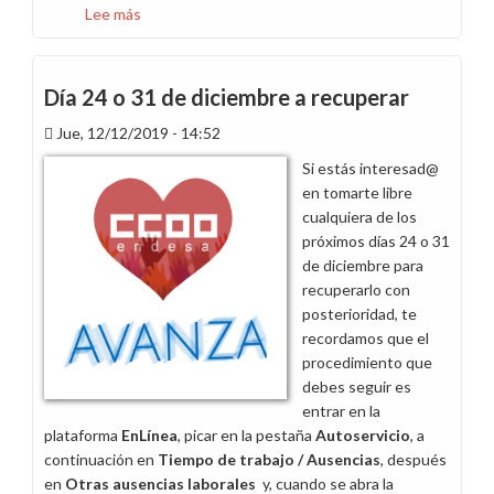
Lee más
sobre
Días
festivos
en
Día 24 o 31 de diciembre a recuperar
Canarias
Jue, 12/12/2019 - 14:52
en
2020
Si estás interesad@
en tomarte libre
cualquiera de los
próximos días 24 o 31
de diciembre para
recuperarlo con
posterioridad, te
recordamos que el
procedimiento que
debes seguir es
entrar en la
plataforma
EnLínea
, picar en la pestaña
Autoservicio
, a
continuación en
Tiempo de trabajo / Ausencias
, después
en
Otras ausencias laborales
y, cuando se abra la