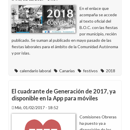
de
En el enlace que
Endesa
acompaña se accede
en
al texto oficial del
Canarias
B.O.C. con las fiestas
por municipio, recién
publicado. Se suman al publicado en mayo pasado de las
fiestas laborales para el ámbito de la Comunidad Autónoma
y por islas.
calendario laboral
Canarias
festivos
2018
El cuadrante de Generación de 2017, ya
disponible en la App para móviles
Mié, 01/02/2017 - 18:52
Comisiones Obreras
ha puesto ya a
disposición de los