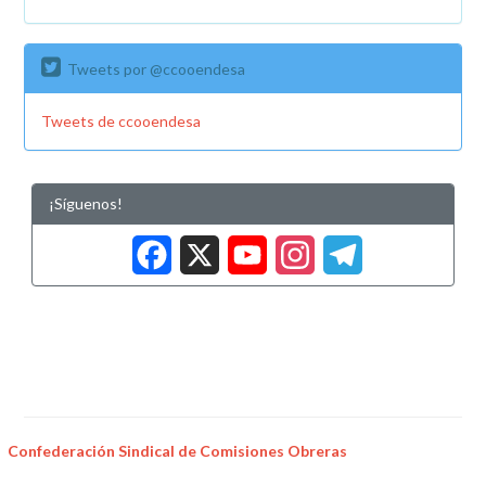
Tweets por @ccooendesa
Tweets de ccooendesa
¡Síguenos!
Facebook
X
YouTub
Insta
Tele
Confederación Sindical de Comisiones Obreras