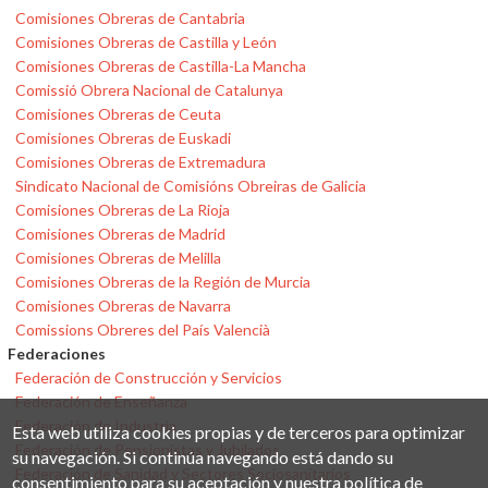
Comisiones Obreras de Cantabria
Comisiones Obreras de Castilla y León
Comisiones Obreras de Castilla-La Mancha
Comissió Obrera Nacional de Catalunya
Comisiones Obreras de Ceuta
Comisiones Obreras de Euskadi
Comisiones Obreras de Extremadura
Sindicato Nacional de Comisións Obreiras de Galicia
Comisiones Obreras de La Rioja
Comisiones Obreras de Madrid
Comisiones Obreras de Melilla
Comisiones Obreras de la Región de Murcia
Comisiones Obreras de Navarra
Comissions Obreres del País Valencià
Federaciones
Federación de Construcción y Servicios
Federación de Enseñanza
Federación de Industria
Esta web utiliza cookies propias y de terceros para optimizar
Federación de Pensionistas y Jubilados
su navegación. Si continúa navegando está dando su
Federación de Sanidad y Sectores Sociosanitarios
consentimiento para su aceptación y nuestra política de