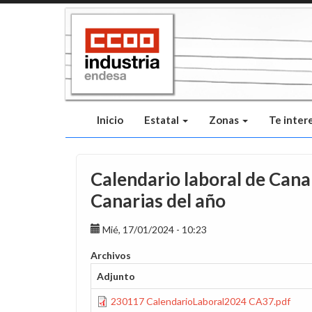
Pasar
al
contenido
principal
Inicio
Estatal
Zonas
Te inter
Calendario laboral de Canar
Canarias del año
Mié, 17/01/2024 - 10:23
Archivos
Adjunto
230117 CalendarioLaboral2024 CA37.pdf