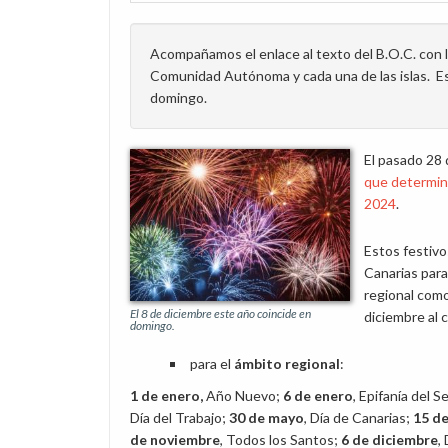
Acompañamos el enlace al texto del B.O.C. con la
Comunidad Autónoma y cada una de las islas. Est
domingo.
El pasado 28 
que determina
2024
.
Estos festivo
Canarias para
regional como
El 8 de diciembre este año coincide en
diciembre al 
domingo.
para el
ámbito regional
:
1 de enero,
Año Nuevo;
6 de enero
, Epifanía del S
Día del Trabajo;
30 de mayo
, Día de Canarias;
15 d
de noviembre
, Todos los Santos;
6 de diciembre
,