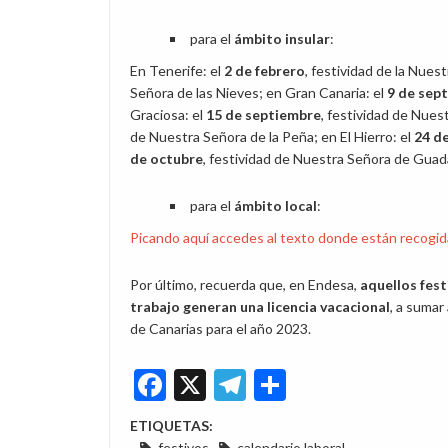
para el
ámbito insular
:
En Tenerife: el
2 de febrero
, festividad de la Nues
Señora de las Nieves; en Gran Canaria: el
9 de sep
Graciosa: el
15 de septiembre
, festividad de Nues
de Nuestra Señora de la Peña; en El Hierro: el
24 d
de octubre
, festividad de Nuestra Señora de Guad
para el
ámbito local
:
Picando aquí accedes al texto donde están recogidas
Por último, recuerda que, en Endesa,
aquellos fest
trabajo generan una licencia vacacional
, a sumar
de Canarias para el año 2023.
Facebook
X
Telegram
Share
ETIQUETAS:
festivos
calendario laboral