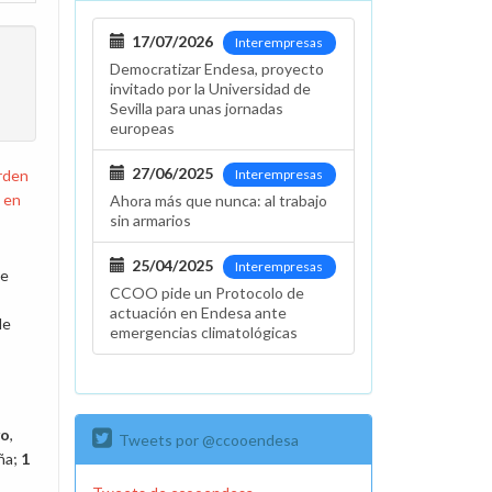
17/07/2026
Interempresas
Democratizar Endesa, proyecto
invitado por la Universidad de
Sevilla para unas jornadas
europeas
27/06/2025
rden
Interempresas
, en
Ahora más que nunca: al trabajo
sin armarios
25/04/2025
Interempresas
de
CCOO pide un Protocolo de
actuación en Endesa ante
de
emergencias climatológicas
yo
,
Tweets por @ccooendesa
aña;
1