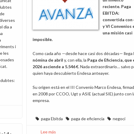
unicat
reciente. Paga
dubtes
EBITDA:
 de
convertida con 
diverses
y VI Convenios 
l dia a
una misión casi
ha
imposible.
a
riments i
de les
Como cada año —desde hace casi dos décadas— llega 
posades
nómina de abril
y, con ella, la
Paga de Eficiencia, que 
cat.
2026 asciende a 5.546 €
. Nada extraordinario… salvo p
quien haya descubierto Endesa anteayer.
 dubtes:
Su origen está en el III Convenio Marco Endesa, firma
en 2008 por CCOO, Ugt y ASIE (actual SIE) junto con l
empresa.
paga Ebitda
paga de eficiencia
negoci
Lee más
sobre