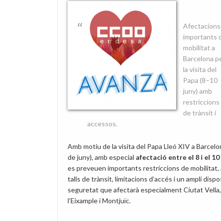
parlar
clar
Afectacions
importants 
mobilitat a
Barcelona p
la visita del
Papa (8–10
juny) amb
restriccions
de trànsit i
accessos.
Amb motiu de la visita del Papa Lleó XIV a Barcel
de juny), amb especial
afectació entre el 8 i el 10
es preveuen importants restriccions de mobilitat,
talls de trànsit, limitacions d’accés i un ampli dispo
seguretat que afectarà especialment Ciutat Vella,
l’Eixample i Montjuïc.