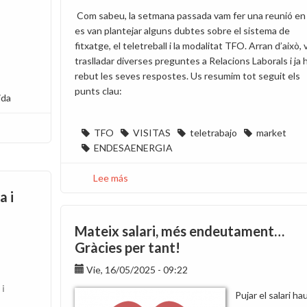
Com sabeu, la setmana passada vam fer una reunió en
es van plantejar alguns dubtes sobre el sistema de
fitxatge, el teletreball i la modalitat TFO. Arran d’això,
traslladar diverses preguntes a Relacions Laborals i ja
rebut les seves respostes. Us resumim tot seguit els
punts clau:
ida
TFO
VISITAS
teletrabajo
market
ENDESAENERGIA
Lee más
sobre
Aclariments
a i
sobre
fitxatge,
Mateix salari, més endeutament…
teletreball
Gràcies per tant!
i
TFO
Vie, 16/05/2025 - 09:22
i
Pujar el salari ha