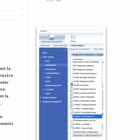
nt la
nostre
vier
so.
m la
,
en
oments