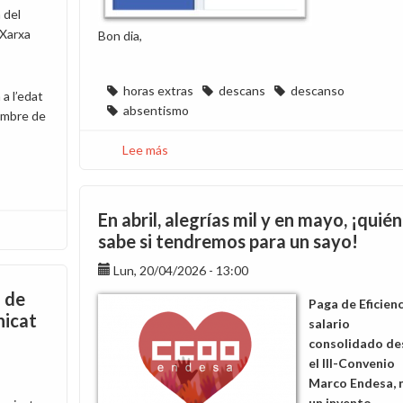
 del
 Xarxa
Bon dia,
horas extras
descans
descanso
a l’edat
absentismo
sembre de
Lee más
sobre
Marcació
d’hores
de
En abril, alegrías mil y en mayo, ¡quién
descans
sabe si tendremos para un sayo!
entre
jornades
Lun, 20/04/2026 - 13:00
(12h)
ó de
Paga de Eficienc
nicat
salario
consolidado de
el III-Convenio
Marco Endesa, 
un invento