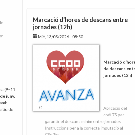
guanya
les
eleccions
Marcació d’hores de descans entre
de
d’Endesa
jornades (12h)
Distribución
er
Eléctrica,
Mié, 13/05/2026 - 08:50
S.L.
a
Figueres
Marcació d’hor
i
de descans ent
Palafrugell
jornades (12h)
ona (9–11
 de juny
,
 amb
Aplicació del
sitiu de
codi 75 per
garantir el descans mínim entre jornades
Instruccions per a la correcta imputació al
Clic Tac