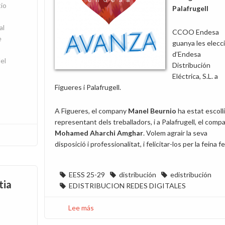
tio
Palafrugell
al
CCOO Endesa
e
guanya les elecc
d’Endesa
el
Distribución
Eléctrica, S.L. a
Figueres i Palafrugell.
A Figueres, el company
Manel Beurnio
ha estat escolli
representant dels treballadors, i a Palafrugell, el comp
Mohamed Aharchi Amghar
. Volem agrair la seva
disposició i professionalitat, i felicitar-los per la feina fe
EESS 25-29
distribución
edistribución
tia
EDISTRIBUCION REDES DIGITALES
Lee más
sobre
CCOO