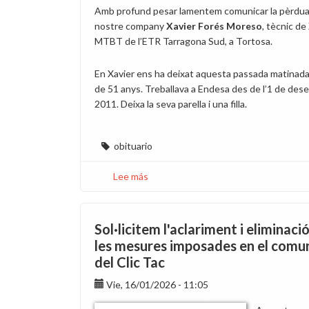
Amb profund pesar lamentem comunicar la pèrdua
nostre company
Xavier Forés Moreso
, tècnic de
MTBT de l’ETR Tarragona Sud, a Tortosa.
En Xavier ens ha deixat aquesta passada matinada 
de 51 anys. Treballava a Endesa des de l’1 de de
2011. Deixa la seva parella i una filla.
obituario
Lee más
sobre
Lamentem
la
pèrdua
Sol·licitem l'aclariment i eliminaci
del
les mesures imposades en el comu
company
del Clic Tac
Xavier
Forés
Vie, 16/01/2026 - 11:05
Moreso