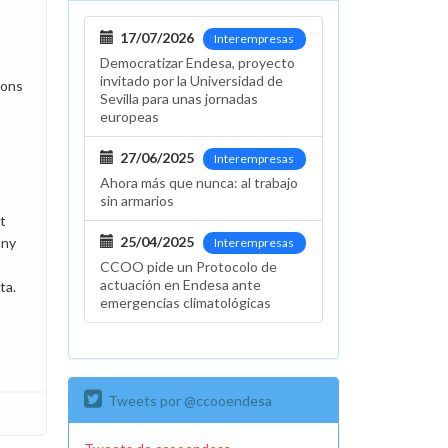
17/07/2026
Interempresas
Democratizar Endesa, proyecto
invitado por la Universidad de
ions
Sevilla para unas jornadas
europeas
27/06/2025
Interempresas
Ahora más que nunca: al trabajo
sin armarios
t
25/04/2025
any
Interempresas
CCOO pide un Protocolo de
actuación en Endesa ante
ta.
emergencias climatológicas
Tweets por @ccooendesa