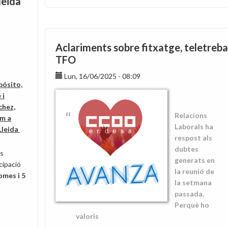
leida
En
abril,
alegrías
mil
Aclariments sobre fitxatge, teletrebal
y
TFO
en
mayo,
Lun, 16/06/2025 - 08:09
pósito,
¡quién
 i
sabe
chez,
si
Relacions
om a
tendremos
Laborals ha
Lleida
para
respost als
un
dubtes
ns
sayo!
generats en
cipació
la reunió de
omes i 5
la setmana
passada.
Perquè ho
valoris