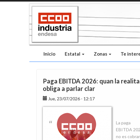
Pasar
al
contenido
principal
Inicio
Estatal
Zonas
Te inter
Paga EBITDA 2026: quan la realita
obliga a parlar clar
Jue, 23/07/2026 - 12:17
La paga
EBITDA 20
no es cobra