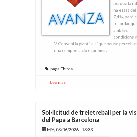
perquè la rà
ha estat del
7,4%, però c
recordar qu
amb les
condicions d
V Conveni la plantilla sí que hauria percebut
una compensació econòmica.
paga Ebitda
Lee más
sobre
Paga
EBITDA
2026:
quan
Sol·licitud de treletreball per la vis
la
del Papa a Barcelona
realitat
obliga
Mié, 03/06/2026 - 13:33
a