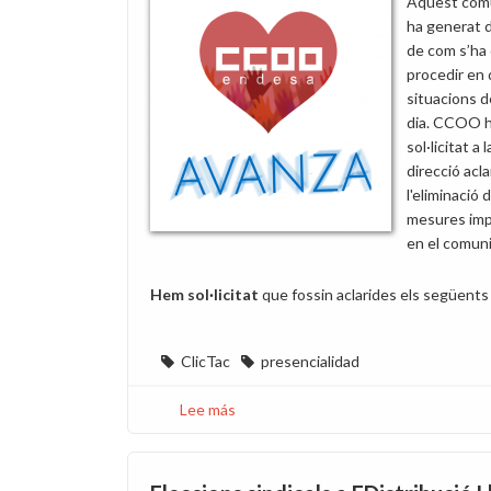
Aquest com
ha generat 
de com s’ha
procedir en 
situacions de
dia. CCOO 
sol·licitat a l
direcció acla
l'eliminació 
mesures im
en el comuni
Hem sol·licitat
que fossin aclarides els següents
ClicTac
presencialidad
Lee más
sobre
Sol·licitem
l'aclariment
i