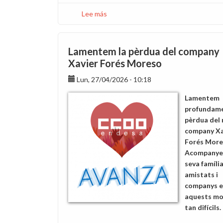
Lee más
sobre
Sol·licitud
de
treletreball
Lamentem la pèrdua del company
per
Xavier Forés Moreso
la
Lun, 27/04/2026 - 10:18
vistia
del
Lamentem
Papa
profundame
a
pèrdua del 
Barcelona
company Xa
Forés More
Acompanye
seva família
amistats i
companys 
aquests m
tan difícils.