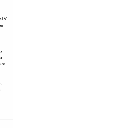
el V
en
la
en
ara
do
a