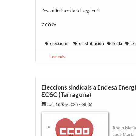
L’escrutini ha estat el següent:
CCOO:
elecciones
edistribución
lleida
ler
Lee más
sobre
Eleccions
sindicals
a
EDistribució
Eleccions sindicals a Endesa Energi
Lleida
EOSC (Tarragona)
Lun, 16/06/2025 - 08:06
Rocío Mesa 
José Maria