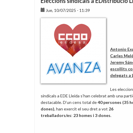
Eleccions sindicals a EDistribució L
eliminació
Jue, 10/07/2025 - 11:39
de
les
mesures
imposades
en
el
Antonio Ex
comunicat
Carles Melé
del
Jeremy Sán
Clic
escollits c
Tac
delegats a 
Les eleccio
sindicals a EDE Lleida s’han celebrat amb una parti
destacable. D’un cens total de
40 persones (35 h
dones)
, han exercit el seu dret a vot
26
treballadors/es
:
23 homes i 3 dones
.