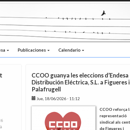
esa
Publicaciones
Calendario
t
CCOO guanya les eleccions d’Endesa
Distribución Eléctrica, S.L. a Figueres i
Palafrugell
Jue, 18/06/2026 - 11:12
CCOO reforça l
representació
26
sindical als cen
rà
de Figueres i