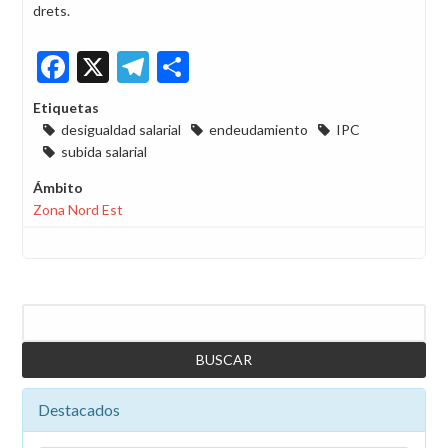
drets.
Facebook
X
Telegram
Share
Etiquetas
desigualdad salarial
endeudamiento
IPC
subida salarial
Ámbito
Zona Nord Est
Buscar
Destacados