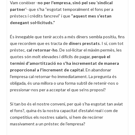
Vam conèixer -
no per l'empresa, sinó pel seu ‘sindical
partner’
- que s'ha “esgotat temporalment el fons per a
préstecs i crèdits fancrevi” i que
“aquest mes s'estan
denegant sol·licituds.”
És innegable que tenir accés a més diners sembla positiu, fins
que recordem que es tracta de
diners prestats
. I sí, com tot
préstec,
cal retornar-ho
. De sol·licitar el màxim permès, les
quotes són molt elevades i difícils de pagar,
perquè el
termini d'amortització no s'ha incrementat de manera
proporcional a l'increment de capital
. En abandonar
l'empresa cal retornar-ho immediatament. La pregunta és
obligada, és una millora o una forma subtil de retenir-nos o
pressionar-nos per a acceptar el que se'ns proposi?
Si tan bo és el nostre conveni, per què s'ha esgotat tan aviat
el fons?, quina és la nostra capacitat d'estalvi real i com de
competitius els nostres salaris, si hem de recórrer
massivament a un préstec de l'empresa?