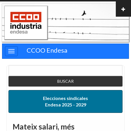
Pasar
al
contenido
principal
CCOO Endesa
Buscar
Elecciones sindicales
Endesa 2025 - 2029
Mateix salari, més