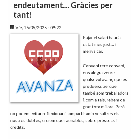
endeutament… Gràcies per
tant!
Vie, 16/05/2025 - 09:22
Pujar el salari hauria
estat més just… i
menys car.
Conveni rere conveni,
ens alegra veure
qualsevol avanç que es
produeixi, perquè
també som treballadors
i, com a tals, rebem de
grat tota millora. Però
no podem evitar reflexionar i compartir amb vosaltres els
nostres dubtes, creiem que raonables, sobre préstecs i
crèdits.