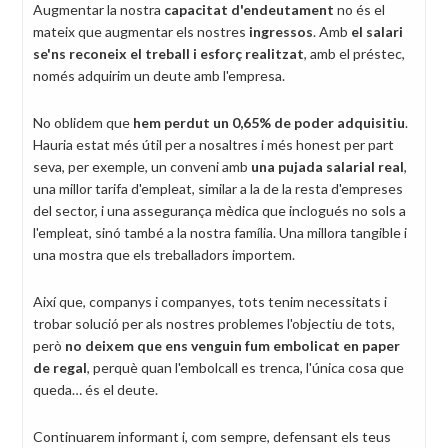
Augmentar la nostra
capacitat d'endeutament
no és el
mateix que augmentar els nostres
ingressos
. Amb
el salari
se'ns reconeix el treball i esforç realitzat
, amb el préstec,
només adquirim un deute amb l'empresa.
No oblidem que
hem perdut un 0,65% de poder adquisitiu
.
Hauria estat més útil per a nosaltres i més honest per part
seva, per exemple, un conveni amb
una pujada salarial real
,
una millor tarifa d'empleat, similar a la de la resta d'empreses
del sector, i una assegurança mèdica que inclogués no sols a
l'empleat, sinó també a la nostra família. Una millora tangible i
una mostra que els treballadors importem.
Així que, companys i companyes, tots tenim necessitats i
trobar solució per als nostres problemes l'objectiu de tots,
però
no deixem que ens venguin fum embolicat en paper
de regal
, perquè quan l'embolcall es trenca, l'única cosa que
queda… és el deute.
Continuarem informant i, com sempre, defensant els teus