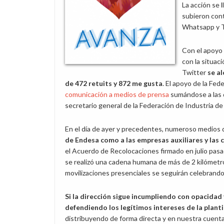
La acción se 
subieron con
Whatsapp y T
Con el apoyo
con la situac
Twitter
se a
de 472 retuits y 872 me gusta
. El apoyo de la Fe
comunicación a medios de prensa
sumándose a las d
secretario general de la Federación de Industria 
En el día de ayer y precedentes, numeroso medios
de Endesa como a las empresas auxiliares y las
el Acuerdo de Recolocaciones firmado en julio pas
se realizó una cadena humana de más de 2 kilómetros
movilizaciones presenciales se seguirán celebrando
Si la dirección sigue incumpliendo con opacidad
defendiendo los legítimos intereses de la planti
distribuyendo de forma directa y en nuestra cuent