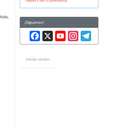
Tweets de ccooendesa
tido,
¡Síguenos!
Facebook
X
YouTube
Instag
Tele
Iniciar sesión