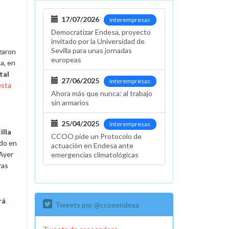
17/07/2026
Interempresas
Democratizar Endesa, proyecto
invitado por la Universidad de
Sevilla para unas jornadas
zaron
europeas
a, en
tal
27/06/2025
Interempresas
esta
Ahora más que nunca: al trabajo
sin armarios
25/04/2025
Interempresas
illa
CCOO pide un Protocolo de
ado en
actuación en Endesa ante
 Ayer
emergencias climatológicas
ras
rá
Tweets por @ccooendesa