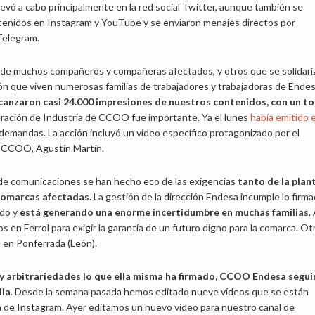
llevó a cabo principalmente en la red social Twitter, aunque también se
tenidos en Instagram y YouTube y se enviaron menajes directos por
elegram.
 de muchos compañeros y compañeras afectados, y otros que se solidari
ión que viven numerosas familias de trabajadores y trabajadoras de Endes
lcanzaron casi 24.000 impresiones de nuestros contenidos, con un to
deración de Industria de CCOO fue importante. Ya el lunes
había emitido 
emandas. La acción incluyó un vídeo específico protagonizado por el
de CCOO, Agustín Martín.
 de comunicaciones se han hecho eco de las exigencias
tanto de la plant
 comarcas afectadas.
La gestión de la dirección Endesa incumple lo firm
ado y
está generando una enorme incertidumbre en muchas familias
.
 en Ferrol para exigir la garantía de un futuro digno para la comarca. Ot
 en Ponferrada (León).
 y arbitrariedades lo que ella misma ha firmado, CCOO Endesa segui
lla
. Desde la semana pasada hemos editado nueve vídeos que se están
a de Instagram. Ayer editamos un nuevo vídeo para nuestro canal de