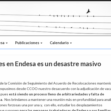
esa
Publicaciones
Calendario
es en Endesa es un desastre masivo
n de la Comisión de Seguimiento del Acuerdo de Recolocaciones manteni
y expusimos desde CCOO nuestro desacuerdo con la adjudicación de vac
, pues
está siendo un proceso lleno de arbitrariedades y falta de
ia
. Nos brindamos a mantener una reunión más en profundidad para anali
iones forzosas una por una y, con ello, estudiar los desplazamientos
 que suponen
para las personas trabajadoras de Endesa y sus familias