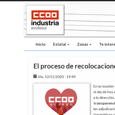
Pasar
al
contenido
principal
Inicio
Estatal
Zonas
Te inter
El proceso de recolocacion
Vie, 13/11/2020 - 19:49
En la reunió
el día de ho
a la dirección
transparenc
las adjudicac
traumáticos