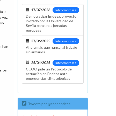
17/07/2026
Interempresas
a lo
Democratizar Endesa, proyecto
a vez
invitado por la Universidad de
oso
Sevilla para unas jornadas
europeas
27/06/2025
Interempresas
se han
Ahora más que nunca: al trabajo
sin armarios
25/04/2025
Interempresas
CCOO pide un Protocolo de
erios
actuación en Endesa ante
emergencias climatológicas
Tweets por @ccooendesa