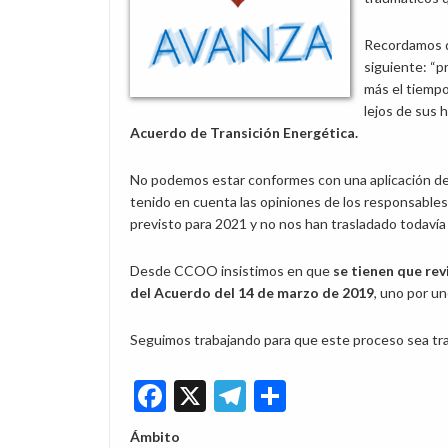
Recordamos q
siguiente: “p
más el tiempo
lejos de sus 
Acuerdo de Transición Energética.
No podemos estar conformes con una aplicación de d
tenido en cuenta las opiniones de los responsables d
previsto para 2021 y no nos han trasladado todavía 
Desde CCOO insistimos en que
se tienen que rev
del Acuerdo del 14 de marzo de 2019
, uno por un
Seguimos trabajando para que este proceso sea tran
Facebook
X
Telegram
Share
Ámbito