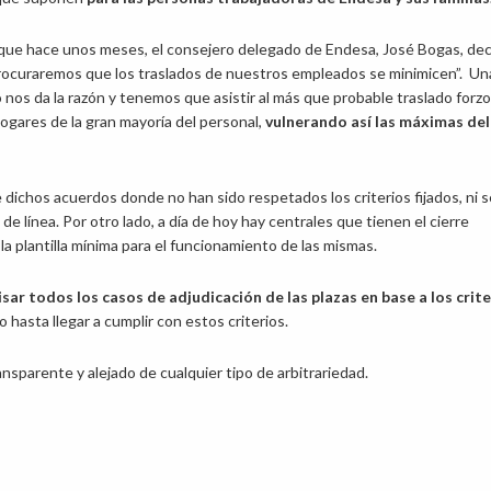
ue hace unos meses, el consejero delegado de Endesa, José Bogas, decí
rocuraremos que los traslados de nuestros empleados se minimicen”. Un
 nos da la razón y tenemos que asistir al más que probable traslado forz
hogares de la gran mayoría del personal,
vulnerando así las máximas del
ichos acuerdos donde no han sido respetados los criterios fijados, ni 
e línea. Por otro lado, a día de hoy hay centrales que tienen el cierre
la plantilla mínima para el funcionamiento de las mismas.
isar todos los casos de adjudicación de las plazas en base a los crit
o hasta llegar a cumplir con estos criterios.
sparente y alejado de cualquier tipo de arbitrariedad.