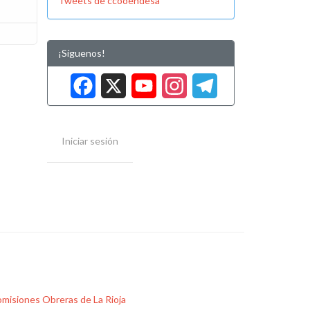
Tweets de ccooendesa
¡Síguenos!
Facebook
X
YouTube
Instag
Tele
Iniciar sesión
misiones Obreras de La Rioja