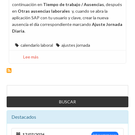
continuación en
Tiempo de trabajo / Ausencias
, después
en
Otras ausencias laborales
y, cuando se abra la
aplicación SAP con tu usuario y clave, crear la nueva
ausencia el día correspondiente marcando
Ajuste Jornada
Diaria
.
calendario laboral
ajustes jornada
Lee más
sobre
Día
24
o
31
Buscar
de
diciembre
a
recuperar
Destacados
17/07/2026
Interempresas