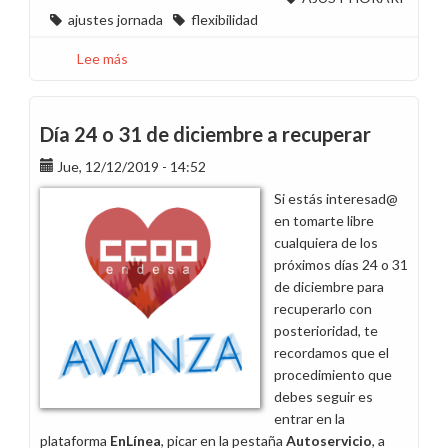
ajustes jornada
flexibilidad
Lee más
sobre
CCOO
no
signa
Día 24 o 31 de diciembre a recuperar
l'Ajust
Jue, 12/12/2019 - 14:52
Horari
del
Si estás interesad@
2023
en tomarte libre
cualquiera de los
próximos días 24 o 31
de diciembre para
recuperarlo con
posterioridad, te
recordamos que el
procedimiento que
debes seguir es
entrar en la
plataforma
EnLínea
, picar en la pestaña
Autoservicio
, a