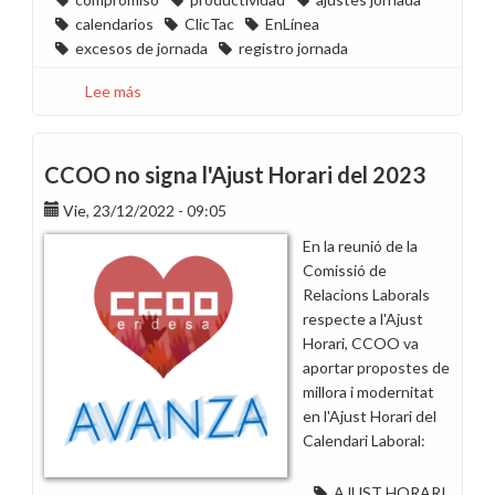
calendarios
ClicTac
EnLínea
excesos de jornada
registro jornada
Lee más
sobre
Desde
CCOO
pedimos
CCOO no signa l'Ajust Horari del 2023
adelantar
Vie, 23/12/2022 - 09:05
las
reuniones
En la reunió de la
de
Comissió de
calendarios
Relacions Laborals
de
respecte a l'Ajust
2026
Horari, CCOO va
en
aportar propostes de
todos
millora i modernitat
los
en l'Ajust Horari del
territorios
Calendari Laboral:
AJUST HORARI