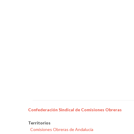
adelantar
las
reuniones
de
calendarios
de
2026
en
todos
los
territorios
Confederación Sindical de Comisiones Obreras
Territorios
Comisiones Obreras de Andalucía