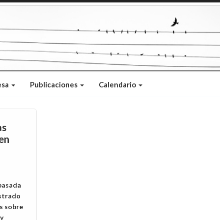
esa
Publicaciones
Calendario
as
 en
pasada
strado
s sobre
 y