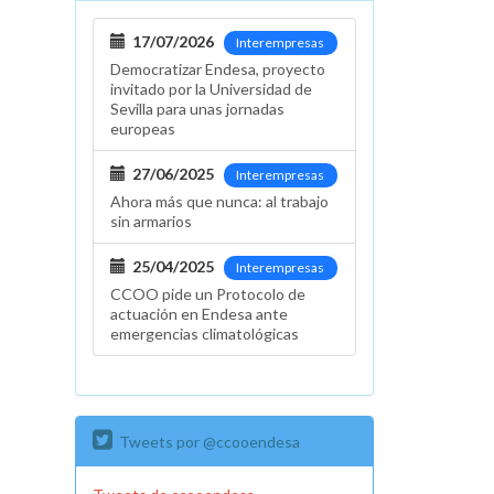
17/07/2026
Interempresas
Democratizar Endesa, proyecto
invitado por la Universidad de
Sevilla para unas jornadas
europeas
27/06/2025
Interempresas
Ahora más que nunca: al trabajo
sin armarios
25/04/2025
Interempresas
CCOO pide un Protocolo de
actuación en Endesa ante
emergencias climatológicas
Tweets por @ccooendesa