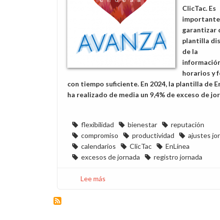
ClicTac. Es
importante
garantizar 
plantilla d
de la
información
horarios y 
con tiempo suficiente. En 2024, la plantilla de 
ha realizado de media un 9,4% de exceso de jo
flexibilidad
bienestar
reputación
compromiso
productividad
ajustes jo
calendarios
ClicTac
EnLínea
excesos de jornada
registro jornada
Lee más
sobre
Desde
CCOO
pedimos