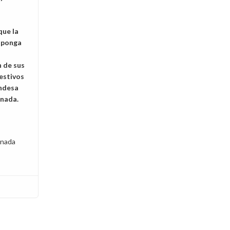
que la
isponga
 de sus
festivos
Endesa
rnada.
rnada