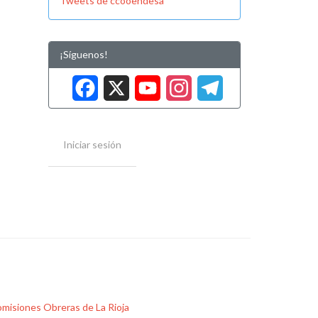
Tweets de ccooendesa
¡Síguenos!
Facebook
X
YouTube
Instag
Tele
Iniciar sesión
misiones Obreras de La Rioja