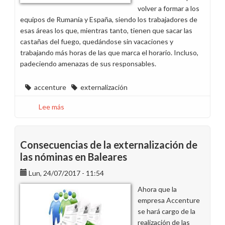
volver a formar a los
equipos de Rumanía y España, siendo los trabajadores de
esas áreas los que, mientras tanto, tienen que sacar las
castañas del fuego, quedándose sin vacaciones y
trabajando más horas de las que marca el horario. Incluso,
padeciendo amenazas de sus responsables.
accenture
externalización
Lee más
sobre
El
despropósito
del
Consecuencias de la externalización de
Proyecto
las nóminas en Baleares
de
Lun, 24/07/2017 - 11:54
Externalización
de
Ahora que la
Administración
empresa Accenture
de
se hará cargo de la
Personal
realización de las