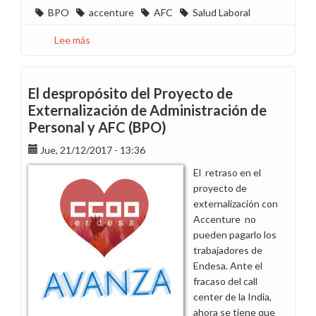
BPO
accenture
AFC
Salud Laboral
Lee más
sobre
Exigimos
soluciones
a
El despropósito del Proyecto de
la
Externalización de Administración de
insoportable
Personal y AFC (BPO)
carga
de
Jue, 21/12/2017 - 13:36
trabajo
El retraso en el
en
proyecto de
AFC
externalización con
Accenture no
pueden pagarlo los
trabajadores de
Endesa. Ante el
fracaso del call
center de la India,
ahora se tiene que