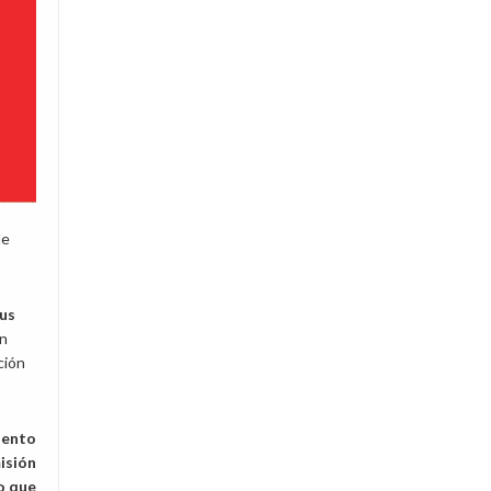
de
sus
ón
ción
iento
isión
o que