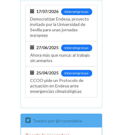
17/07/2026
Interempresas
Democratizar Endesa, proyecto
invitado por la Universidad de
Sevilla para unas jornadas
europeas
27/06/2025
Interempresas
Ahora más que nunca: al trabajo
sin armarios
25/04/2025
Interempresas
CCOO pide un Protocolo de
actuación en Endesa ante
emergencias climatológicas
Tweets por @ccooendesa