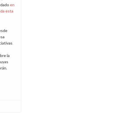
rdado
en
ada esta
esde
sa
ciativas
bre la
cuyas
rán.