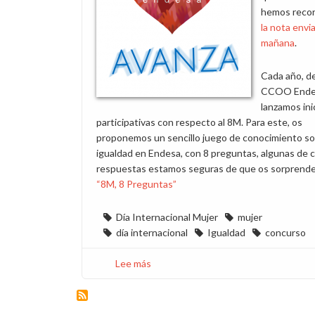
hemos reco
la nota envi
mañana
.
Cada año, d
CCOO Ende
lanzamos ini
participativas con respecto al 8M. Para este, os
proponemos un sencillo juego de conocimiento so
igualdad en Endesa, con 8 preguntas, algunas de 
respuestas estamos seguras de que os sorprende
“8M, 8 Preguntas”
Día Internacional Mujer
mujer
día internacional
Igualdad
concurso
Lee más
sobre
¡Participa
en
el