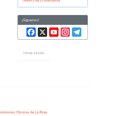
Tweets de ccooendesa
¡Síguenos!
Facebook
X
YouTube
Instag
Tele
Iniciar sesión
misiones Obreras de La Rioja