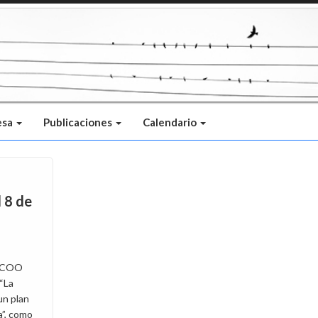
esa
Publicaciones
Calendario
 8 de
 CCOO
“La
un plan
a”, como