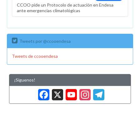
CCOO pide un Protocolo de actuación en Endesa
ante emergencias climatológicas
Tweets por @ccooendesa
Tweets de ccooendesa
¡Síguenos!
Facebook
X
YouTub
Insta
Tele