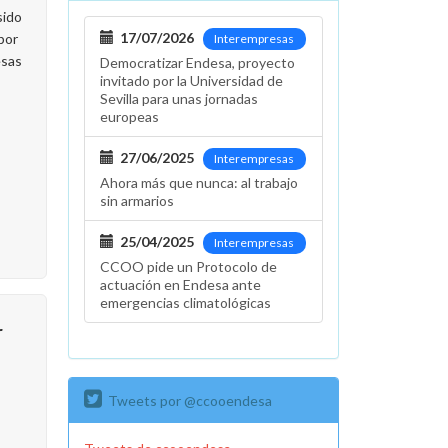
sido
17/07/2026
por
Interempresas
esas
Democratizar Endesa, proyecto
invitado por la Universidad de
Sevilla para unas jornadas
europeas
27/06/2025
Interempresas
Ahora más que nunca: al trabajo
sin armarios
25/04/2025
Interempresas
CCOO pide un Protocolo de
actuación en Endesa ante
emergencias climatológicas
r
Tweets por @ccooendesa