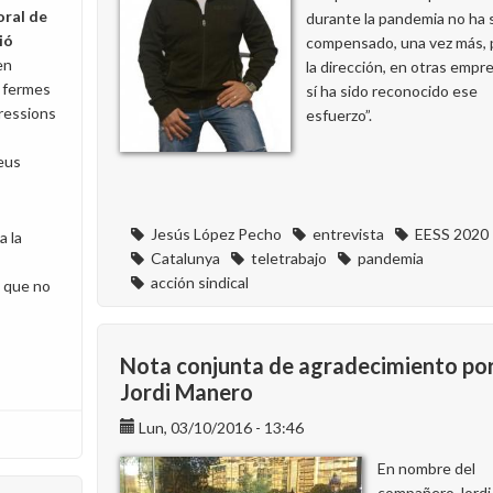
oral de
durante la pandemia no ha 
ió
compensado, una vez más, 
en
la dirección, en otras empr
 fermes
sí ha sido reconocido ese
ressions
esfuerzo”.
seus
Jesús López Pecho
entrevista
EESS 2020
a la
Catalunya
teletrabajo
pandemia
acción sindical
a que no
Nota conjunta de agradecimiento po
Jordi Manero
Lun, 03/10/2016 - 13:46
En nombre del
compañero Jordi