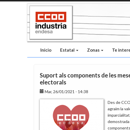
Pasar
al
contenido
principal
Inicio
Estatal
Zonas
Te inter
Suport als components de les mes
electorals
Mar, 26/01/2021 - 14:38
Des de CC
agraïm la val
imparcialitat
demostrada 
components 