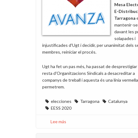
Mesa Elect
E-Distribuc
Tarragona
mantenir-se
davant les p
solapades i
injustificades d'Ugt i decidir, per unanimitat dels 
membres, reiniciar el procés.
Ugt ha fet un pas més, ha passat de desprestigiar 
resta d'Organitzacions Sindicals a desacreditar a
companys de treball i aquesta és una línia vermell
permetrem.
elecciones
Tarragona
Catalunya
EESS 2020
Lee más
sobre
Suport
als