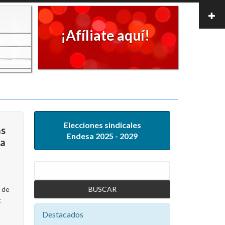
¡Afíliate aquí!
Elecciones sindicales
as
Endesa 2025 - 2029
sa
Buscar
l de
t
Destacados