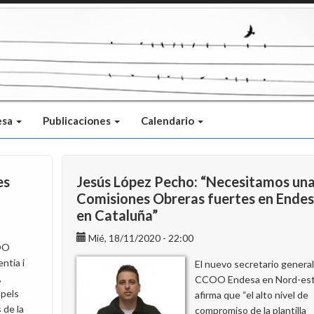
esa
Publicaciones
Calendario
es
Jesús López Pecho: “Necesitamos un
Comisiones Obreras fuertes en Ende
en Cataluña”
Mié, 18/11/2020 - 22:00
OO
entia i
El nuevo secretario genera
,
CCOO Endesa en Nord-es
pels
afirma que “el alto nivel de
de la
compromiso de la plantilla