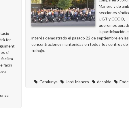
Manero y de am
secciones sindic
UGT y CCOO,
queremos agrad
la participación e
tació
interés demostrado el pasado 22 de septiembre en las
drà fer
concentraciones mantenidas en todos los centros de
eguiment
trabajo.
os si
facilita
e facin
seva
Catalunya
Jordi Manero
despido
Ende
lunya