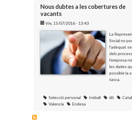
components
Nous dubtes a les cobertures de
de
vacants
les
Vie, 15/07/2016 - 13:43
meses
electorals
La Represen
Social no po
l'adequat s
dels process
l'empresa no 
les dades qu
possible la 
tasca.
Selecció personal
treball
dit
Cata
Valencia
Endesa