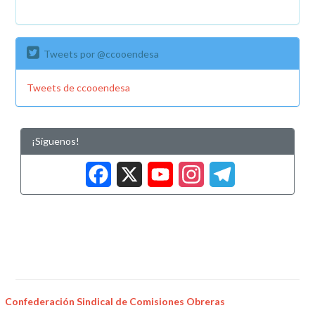
Tweets por @ccooendesa
Tweets de ccooendesa
¡Síguenos!
Facebook
X
YouTub
Insta
Tele
Confederación Sindical de Comisiones Obreras