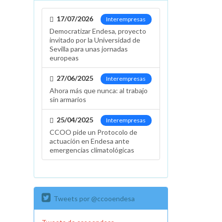
17/07/2026
Interempresas
Democratizar Endesa, proyecto
invitado por la Universidad de
Sevilla para unas jornadas
europeas
27/06/2025
Interempresas
Ahora más que nunca: al trabajo
sin armarios
25/04/2025
Interempresas
CCOO pide un Protocolo de
actuación en Endesa ante
emergencias climatológicas
Tweets por @ccooendesa