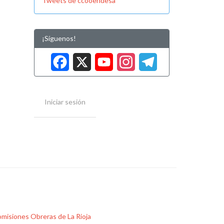
Tweets de ccooendesa
¡Síguenos!
Facebook
X
YouTube
Instag
Tele
Iniciar sesión
misiones Obreras de La Rioja