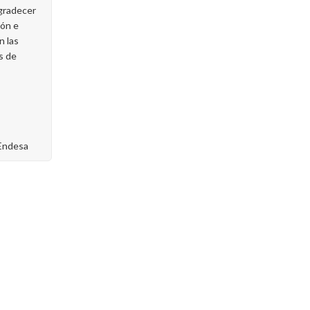
gradecer
ión e
n las
s de
Endesa