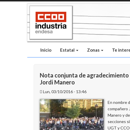
Pasar
al
contenido
principal
Inicio
Estatal
Zonas
Te inter
Nota conjunta de agradecimiento
Jordi Manero
Lun, 03/10/2016 - 13:46
En nombre d
compañero J
Manero y d
secciones si
UGT y CCO