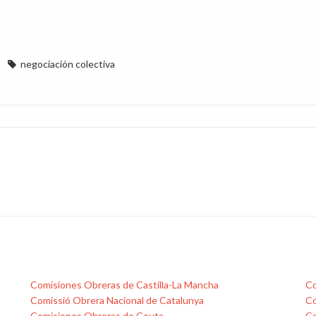
a
negociación colectiva
Comisiones Obreras de Castilla-La Mancha
Co
Comissió Obrera Nacional de Catalunya
Co
Comisiones Obreras de Ceuta
Co