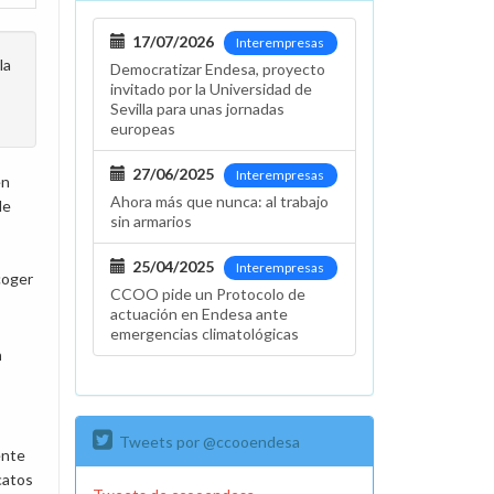
17/07/2026
Interempresas
la
Democratizar Endesa, proyecto
invitado por la Universidad de
Sevilla para unas jornadas
europeas
27/06/2025
Interempresas
en
Ahora más que nunca: al trabajo
de
sin armarios
25/04/2025
Interempresas
acoger
CCOO pide un Protocolo de
actuación en Endesa ante
emergencias climatológicas
n
Tweets por @ccooendesa
ente
catos