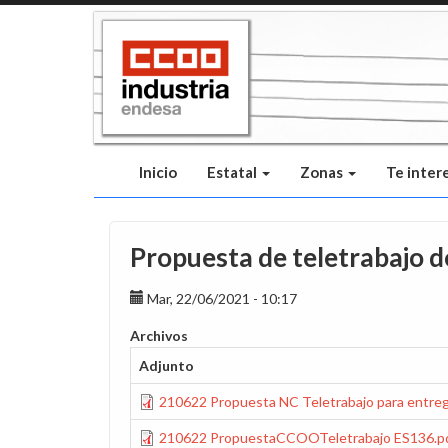
Pasar
al
contenido
principal
Inicio
Estatal
Zonas
Te inter
Propuesta de teletrabajo 
Mar, 22/06/2021 - 10:17
Archivos
Adjunto
210622 Propuesta NC Teletrabajo para entreg
210622 PropuestaCCOOTeletrabajo ES136.p