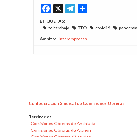
Facebook
X
Telegram
Share
ETIQUETAS:
teletrabajo
TFO
covid19
pandemi
Ámbito
Interempresas
Confederación Sindical de Comisiones Obreras
Territorios
Comisiones Obreras de Andalucía
Comisiones Obreras de Aragón
Comisiones Obreres d'Asturies