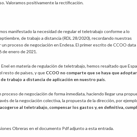
so. Valoramos positivamente la rectificación.
os manifestado la necesidad de regular el teletrabajo conforme a lo
eptiembre, de trabajo a distancia (RDL 28/2020), recordando nuestras
brir un proceso de negociación en Endesa. El primer escrito de CCOO data
26 de enero de 2021.
e Enel en materia de regulación de teletrabajo, hemos resaltado que Esp
el resto de países, y que
CCOO no comparte que se haya que adoptar
de trabajo a distancia de aplicación en nuestro país
.
un proceso de negociación de forma inmediata, haciendo llegar una propu
avés de la negociación colectiva, la propuesta de la dirección, por ejempl
cogerse al teletrabajo, compensar los gastos y, en definitiva, cumpl
siones Obreras en el documento Pdf adjunto a esta entrada.