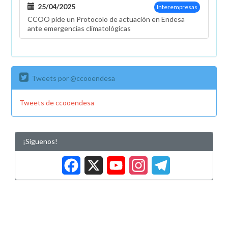
25/04/2025
Interempresas
CCOO pide un Protocolo de actuación en Endesa
ante emergencias climatológicas
Tweets por @ccooendesa
Tweets de ccooendesa
¡Síguenos!
Facebook
X
YouTub
Insta
Tele