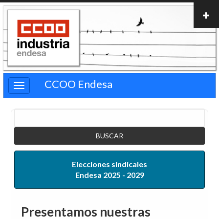
Pasar
al
contenido
principal
CCOO Endesa
Buscar
Elecciones sindicales
Endesa 2025 - 2029
Presentamos nuestras